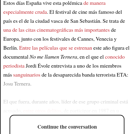
Estos días España vive esta polémica
de manera
especialmente cruda
. El festival de cine más famoso del
país es el de la ciudad vasca de San Sebastián. Se trata de
una de las citas cinematográficas más importantes
de
Europa, junto con los festivales de Cannes, Venecia y
Berlín.
Entre las películas que se estrenan
este año figura el
documental
No me llamen Ternera
, en el que el
conocido
periodista
Jordi Évole entrevista a uno de los miembros
más
sanguinarios
de la desaparecida banda terrorista ETA:
Josu Ternera.
El que fuera, durante años, líder de ese grupo criminal está
acusado,
entre otros delitos
, de participar en 1987 en u
Continue the conversation