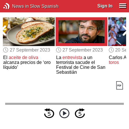
Sign In
News in Slow Spanish
27 September 2023
27 September 2023
20 Se
El
aceite de oliva
La
entrevista
a un
Carlos Al
alcanza precios de ‘oro
terrorista sacude el
toros
líquido’
Festival de Cine de San
Sebastián