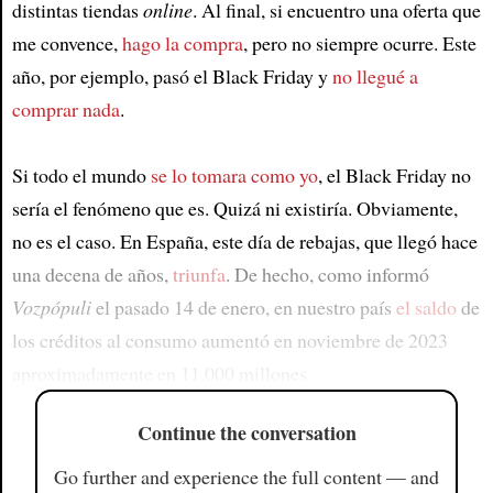
distintas tiendas
online
. Al final, si encuentro una oferta que
me convence,
hago la compra
, pero no siempre ocurre. Este
año, por ejemplo, pasó el Black Friday y
no llegué a
comprar nada
.
Si todo el mundo
se lo tomara como yo
, el Black Friday no
sería el fenómeno que es. Quizá ni existiría. Obviamente,
no es el caso. En España, este día de rebajas, que llegó hace
una decena de años,
triunfa
. De hecho, como informó
Vozpópuli
el pasado 14 de enero, en nuestro país
el saldo
de
los créditos al consumo aumentó en noviembre de 2023
aproximadamente en 11.000 millones
Continue the conversation
Go further and experience the full content — and