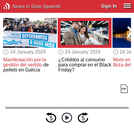
Sign In
News in Slow Spanish
24 January 2024
24 January 2024
24 Jan
u
Manifestación por la
¿Créditos al consumo
Morir en 
gestión del vertido
de
para comprar en el Black
Ibiza del 
pellets
en Galicia
Friday?