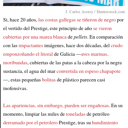
J. Carlos Asorey / Shutterstock.com
Si, hace 20 años,
las costas gallegas se tiñeron de negro
por
el vertido del Prestige, este principio de año
se vieron
cubiertas por una marea blanca
de
pellets
. En comparación
con las
impactantes
imágenes, hace dos décadas, del
crudo
emponzoñando el litoral
de Galicia —
aves marinas,
moribundas
, cubiertas de las patas a la cabeza por la negra
sustancia, el agua del mar
convertida en espeso chapapote
—, estas pequeñas
bolitas
de plástico parecen casi
Article
inofensivas.
Las apariencias, sin embargo, pueden ser engañosas
. En su
momento, limpiar las miles de
toneladas
de petróleo
derramado por el petrolero
Prestige, tras su
hundimiento