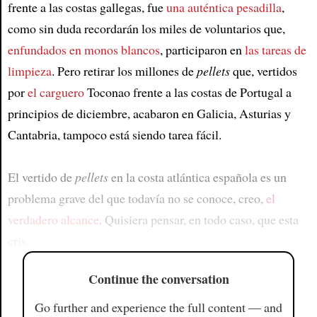
frente a las costas gallegas, fue
una auténtica pesadilla
,
como sin duda recordarán los miles de voluntarios que,
enfundados en monos blancos
, participaron en
las tareas de
limpieza
. Pero retirar los millones de
pellets
que, vertidos
por
el carguero
Toconao frente a las costas de Portugal a
principios de diciembre, acabaron en Galicia, Asturias y
Cantabria, tampoco está siendo tarea fácil.
El vertido de
pellets
en la costa atlántica española es un
problema grave del que todavía no se conoce, creo,
el
verdadero alcance
. Quisiera pensar, en todo caso, que esta
cris
Continue the conversation
Go further and experience the full content — and