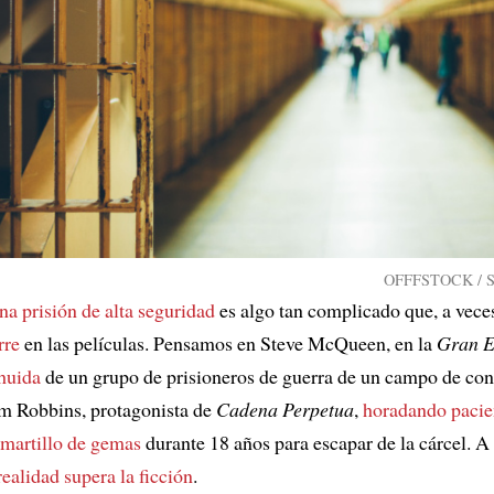
OFFFSTOCK / Sh
na prisión de alta seguridad
es algo tan complicado que, a vece
rre
en las películas. Pensamos en Steve McQueen, en la
Gran E
 huida
de un grupo de prisioneros de guerra de un campo de co
im Robbins, protagonista de
Cadena Perpetua
,
horadando pacie
 martillo de gemas
durante 18 años para escapar de la cárcel. A 
realidad supera la ficción
.