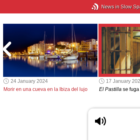
News in Slow Sp
24 January 2024
17 January 20
Morir en una cueva en la Ibiza del lujo
El Pastilla
se fuga