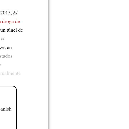
n 2015,
El
a droga de
 un túnel de
os
ze, en
Estados
e
 realmente
panish