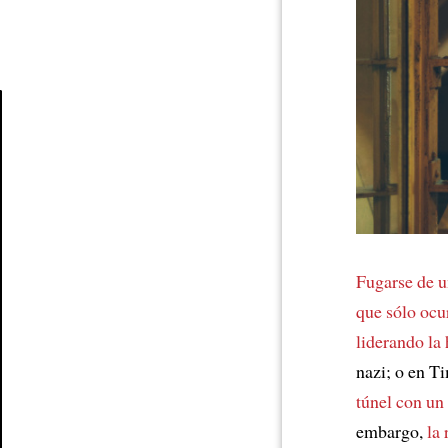
Article
Fugarse de u
que sólo ocu
liderando la
nazi; o en T
túnel con un
embargo,
la 