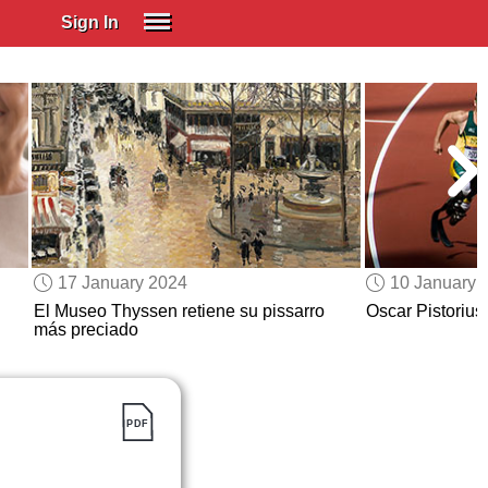
Sign In
SIGN IN
Spanish (Spain)
Spanish (Latino)
SUBSCRIBE
EDUCATIONAL LICENSES
GIFT CARDS
17 January 2024
10 January 
OTHER LANGUAGES
El Museo Thyssen retiene su pissarro
Oscar Pistorius
más preciado
ABOUT US
ADJUST COLORS