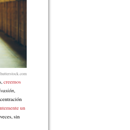
utterstock.com
s,
creemos
vasión
,
ncentración
ntemente un
veces, sin