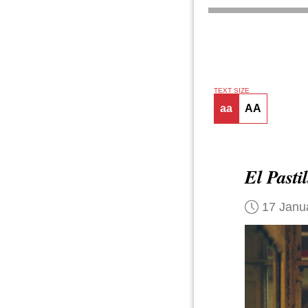
TEXT SIZE
aa
AA
El Pastil
17 Janu