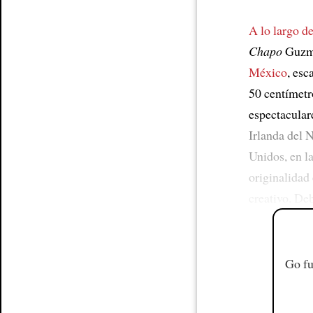
A lo largo de
Chapo
Guzmá
México
, esc
50 centímetr
espectacular
Irlanda del N
Unidos, en l
originalidad
creativo. Deb
Go fu