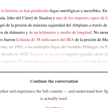
 la historia se han producido
fugas antológicas e increíbles. E
n, líder del Cártel de Sinaloa y
uno de los mayores capos de l
apó de la prisión de máxima seguridad del Altiplano a través de
os de diámetro y
de un kilómetro y medio de longitud
. No men
es fueron
la huida de 38 milicianos del IRA
de la prisión de Ma
orte, en 1983, o las múltiples fugas del bandido Dillinger, en 
a década de 1930.
Fugarse de la cárcel
requiere grandes dosis d
 e ingenio. Un preso que
quiera poner fin a su presidio
ha de ser
e analizar la seguridad de la prisión, estudiar las rutinas
Continue the conversation
rther and experience the full content — and understand how S
is actually used.
Continue