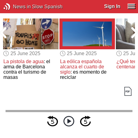
Sign In
News in Slow Spanish
25 June 2025
25 June 2025
25 Ju
La pistola de agua
: el
La eólica española
¿Qué tend
arma de Barcelona
alcanza el cuarto de
centenari
contra el turismo de
siglo
: es momento de
masas
reciclar