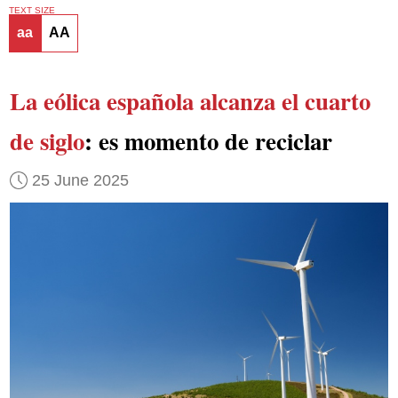
TEXT SIZE
aa
AA
La eólica española alcanza el cuarto
de siglo
: es momento de reciclar
25 June 2025