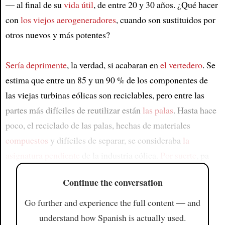
— al final de su
vida útil
, de entre 20 y 30 años. ¿Qué hacer
con
los viejos aerogeneradores
, cuando son sustituidos por
otros nuevos y más potentes?
Sería deprimente
, la verdad, si acabaran en
el vertedero
. Se
estima que entre un 85 y un 90 % de los componentes de
las viejas turbinas eólicas son reciclables, pero entre las
partes más difíciles de reutilizar están
las palas
. Hasta hace
poco, el reciclado de las palas, hechas de materiales
compuestos
y difíciles de separar, se consideraba
la
asignatura pendiente
de la industria eólica.
Por suerte
, pa
Continue the conversation
Go further and experience the full content — and
understand how Spanish is actually used.