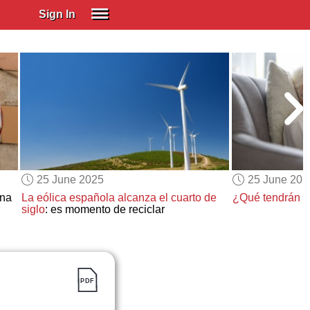
Sign In
SIGN IN
Spanish (Spain)
Spanish (Latino)
SUBSCRIBE
EDUCATIONAL LICENSES
GIFT CARDS
25 June 2025
25 June 202
OTHER LANGUAGES
ona
La eólica española alcanza el cuarto de
¿Qué tendrán l
siglo
: es momento de reciclar
ABOUT US
ADJUST COLORS