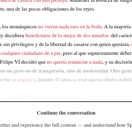
e, una de las pocas obligaciones de los reyes.
, los monárquicos
no vieron nada raro en la boda
. A la mayoría
rey decidiera
beneficiarse de lo mejor de dos mundos
: del caráct
e sus privilegios y de la libertad de casarse con quien quisiera,
 cualquier ciudadano de a pie
, pero al que supuestamente deber
Felipe VI decidió que
no quería renunciar a nada
, y su decisió
mo un gesto no de transgresión, sino de modernidad. Otro gest
o fue
su negativa
, durante 11 años, a crear nuevos títulos nobili
 el pasado 19 de junio, coincidiendo con
Continue the conversation
rther and experience the full content — and understand how S