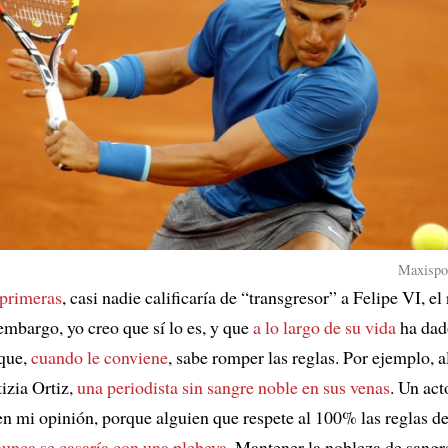
Maxispor
 primeras
, casi nadie calificaría de “transgresor” a Felipe VI, el
embargo, yo creo que sí lo es, y que
a lo largo de su vida
ha dad
 que,
cuando le conviene
, sabe romper las reglas. Por ejemplo, a
izia Ortiz,
una periodista sin sangre noble en sus venas
. Un ac
en mi opinión, porque alguien que respete al 100% las reglas de
nunca se casaría con una plebeya
. Mantener la nobleza de sangre