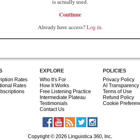
is actually used.
Continue
Already have access?
Log in
.
S
EXPLORE
POLICIES
iption Rates
Who It's For
Privacy Policy
ional Rates
How It Works
AI Transparency
ubscriptions
Free Listening Practice
Terms of Use
Intermediate Plateau
Refund Policy
Testimonials
Cookie Preferen
Contact Us
Copyright © 2026 Linguistica 360, Inc.