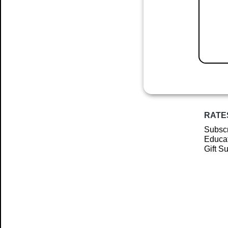
RATE
Subscr
Educat
Gift S