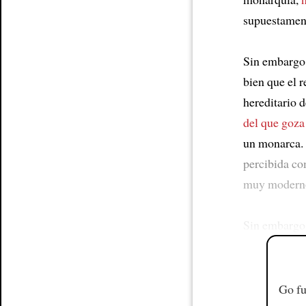
supuestament
Sin embargo
bien que el 
hereditario d
del que goza
un monarca. 
percibida co
muy modern
Sin embargo,
Go fu