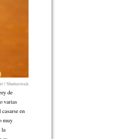
t / Shutterstock
 rey de
o varias
l casarse en
to muy
 la
 es,