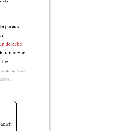
 le pareció
er
un derecho
ía renunciar
n fue
o que parecía
arios.
panish