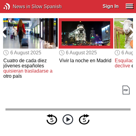
Sign In
News in Slow Spanish
6 August 2025
6 August 2025
6 Augu
Cuatro de cada diez
Vivir la noche en Madrid
Esquilador
jóvenes españoles
declive
en
quisieran trasladarse a
otro país