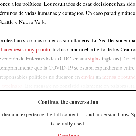
nes a los políticos. Los resultados de esas decisiones han sid
 términos de vidas humanas y contagios. Un caso paradigmático e
Seattle y Nueva York.
s brotes han sido más o menos simultáneos. En Seattle, sin emba
hacer tests muy pronto
, incluso contra el criterio de los Centro
revención de Enfermedades (CDC, en sus
siglas
inglesas). Gracia
tempranamente que la COVID-19 se estaba expandiendo entre l
responsables políticos no dudaron en
enviar
un
mensaje rotun
 avecinaba
. Ese mensaje no consistió solamente en palabras, ta
Continue the conversation
rther and experience the full content — and understand how S
is actually used.
Continue