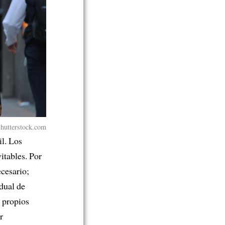
Shutterstock.com
il. Los
itables. Por
ecesario;
dual de
 propios
r