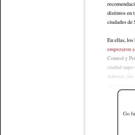
recomendacio
distintos en
ciudades de 
En ellas, lo
empezaron a 
Control y P
ciudad supo 
Además, los 
algo grave
se
Go fu