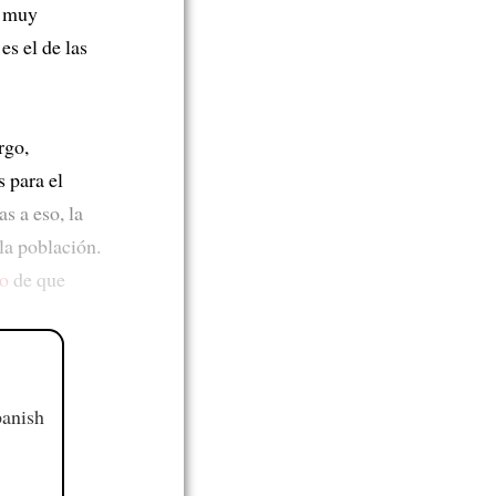
o muy
s el de las
rgo,
s para el
s a eso, la
a población.
do
de que
panish