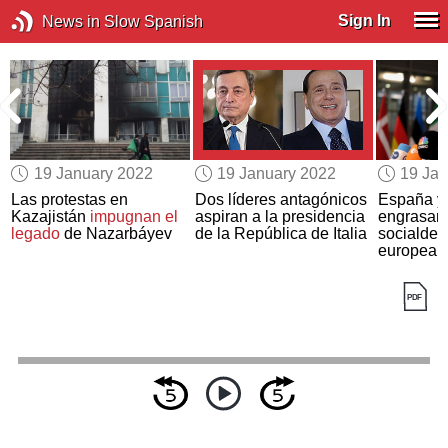
Sign In
News in Slow Spanish
19 January 2022
19 January 2022
19 Jan
Las protestas en
Dos líderes antagónicos
España y
Kazajistán
impugnan el
aspiran a la presidencia
engrasan 
legado
de Nazarbáyev
de la República de Italia
socialde
europea