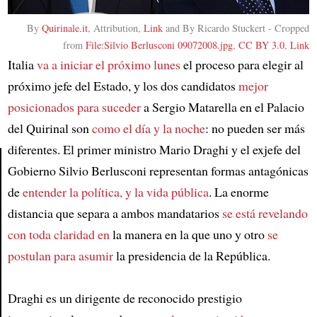
By
Quirinale.it
, Attribution,
Link
and By Ricardo Stuckert - Cropped
from
File:Silvio Berlusconi 09072008.jpg
,
CC BY 3.0
,
Link
Italia
va a iniciar el próximo lunes
el proceso para elegir al
próximo jefe del Estado, y los dos candidatos
mejor
posicionados para suceder
a Sergio Matarella en el Palacio
del Quirinal son
como el día y la noche
: no pueden ser más
diferentes. El primer ministro Mario Draghi y el exjefe del
Gobierno Silvio Berlusconi representan formas antagónicas
Article
de
entender la política, y la vida pública
. La enorme
distancia que separa a ambos mandatarios
se está revelando
con toda claridad en
la manera en la que uno y otro
se
postulan para asumir
la presidencia de la República.
Draghi es un dirigente de reconocido prestigio