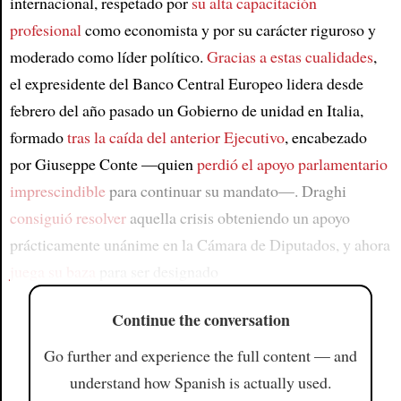
internacional, respetado por
su alta capacitación
profesional
como economista y por su carácter riguroso y
moderado como líder político.
Gracias a estas cualidades
,
el expresidente del Banco Central Europeo lidera desde
febrero del año pasado un Gobierno de unidad en Italia,
formado
tras la caída del anterior Ejecutivo
, encabezado
por Giuseppe Conte —quien
perdió el apoyo parlamentario
imprescindible
para continuar su mandato—. Draghi
consiguió resolver
aquella crisis obteniendo un apoyo
prácticamente unánime en la Cámara de Diputados, y ahora
juega su baza
para ser designado
Continue the conversation
Go further and experience the full content — and
understand how Spanish is actually used.