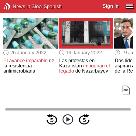
Sign In
News in Slow Spanish
26 January 2022
19 January 2022
19 Jan
El avance imparable
de
Las protestas en
Dos líder
la resistencia
Kazajistán
impugnan el
aspiran a
antimicrobiana
legado
de Nazarbáyev
de la Repú