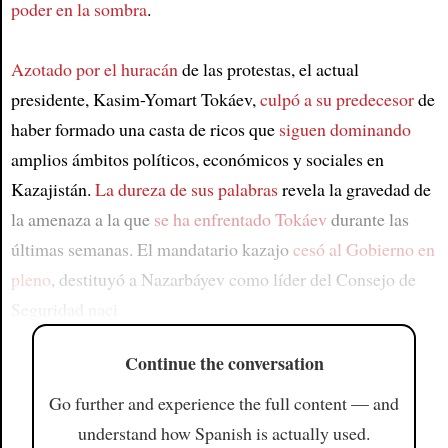
poder en la sombra
.
Azotado por el huracán
de las protestas, el actual
presidente, Kasim-Yomart Tokáev,
culpó a su predecesor
de
haber formado una casta de ricos que
siguen dominando
amplios ámbitos políticos, económicos y sociales en
Kazajistán.
La dureza de sus palabras
revela la gravedad de
la amenaza a la que
se ha enfrentado Tokáev
durante las
últimas semanas. El mandatario kazajo
cesó al Gobierno en
pleno
, destituyó a Nazarbáyev como líder del Consejo de
Seguridad naci
Continue the conversation
Go further and experience the full content — and
understand how Spanish is actually used.