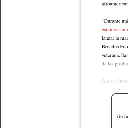
afroamerica
“Durante más
estamos camb
lanzar la ma
Broadus Food
veterana, ll
de los produc
Ahora, Snoo
y, también, 
Go fu