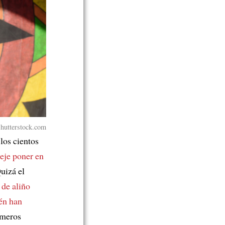
hutterstock.com
los cientos
seje poner en
uizá el
 de aliño
én han
imeros