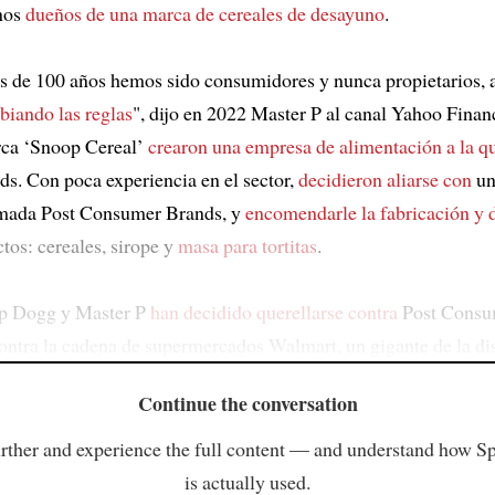
nos
dueños de una marca de cereales de desayuno
.
 de 100 años hemos sido consumidores y nunca propietarios, a
iando las reglas
", dijo en 2022 Master P al canal Yahoo Finan
rca ‘Snoop Cereal’
crearon una empresa de alimentación a la q
s. Con poca experiencia en el sector,
decidieron aliarse con
un
amada Post Consumer Brands, y
encomendarle la fabricación y d
tos: cereales, sirope y
masa para tortitas
.
p Dogg y Master P
han decidido querellarse contra
Post Consu
contra la cadena de supermercados Walmart, un gigante de la dis
Continue the conversation
rther and experience the full content — and understand how S
is actually used.