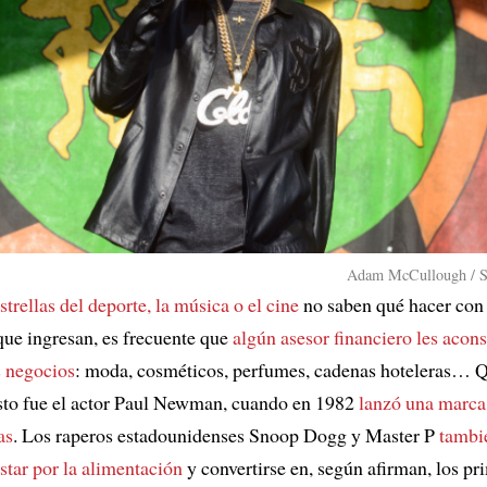
Adam McCullough / S
estrellas del deporte, la música o el cine
no saben qué hacer con 
que ingresan, es frecuente que
algún asesor financiero les acon
 negocios
: moda, cosméticos, perfumes, cadenas hoteleras… Q
sto fue el actor Paul Newman, cuando en 1982
lanzó una marca
as
. Los raperos estadounidenses Snoop Dogg y Master P
tambi
star por la alimentación
y convertirse en, según afirman, los pr