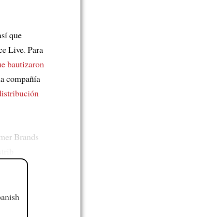
sí que
ce Live. Para
ue bautizaron
a compañía
istribución
mer Brands
trib
panish