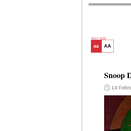
TEXT SIZE
aa
AA
Snoop D
14 Febr