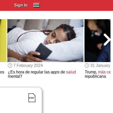
Sign In
SIGN IN
Spanish (Spain)
Spanish (Latino)
SUBSCRIBE
EDUCATIONAL LICENSES
GIFT CARDS
7 February 2024
31 January 
OTHER LANGUAGES
ros
¿Es hora de regular las
apps
de
salud
Trump,
más cer
mental?
republicana
ABOUT US
ADJUST COLORS