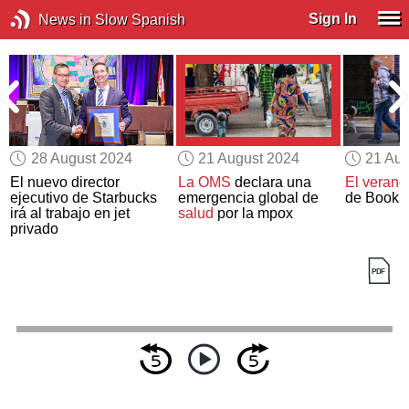
Sign In
News in Slow Spanish
28 August 2024
21 August 2024
21 Aug
r
El nuevo director
La OMS
declara una
El verano
ejecutivo de Starbucks
emergencia global de
de Booki
irá al trabajo en jet
salud
por la mpox
privado