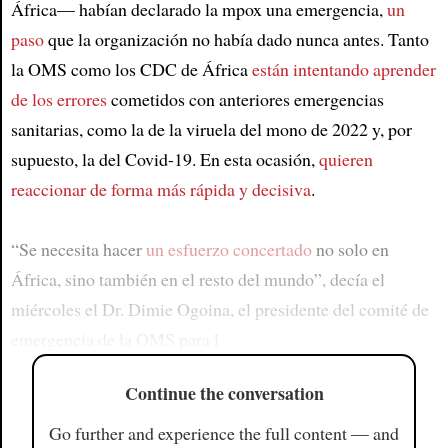
África— habían declarado la mpox una emergencia,
un
paso
que la organización no había dado nunca antes. Tanto
la OMS como los CDC de África
están intentando aprender
de los errores
cometidos con anteriores emergencias
sanitarias, como la de la viruela del mono de 2022 y, por
supuesto, la del Covid-19. En esta ocasión,
quieren
reaccionar de forma más rápida y decisiva
.
“Se necesita hacer
un esfuerzo concertado
no solo en
África, sino también en el resto del mundo”, decía el
miércoles el Dr. Dimie Ogoina, el presidente del comité de
emergencia de la OMS para l
Continue the conversation
Go further and experience the full content — and