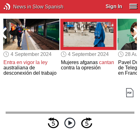
Sign In
News in Slow Spanish
4 September 2024
4 September 2024
28 Aug
Entra en vigor la ley
Mujeres afganas
cantan
Pavel Du
australiana de
contra la opresión
de Telegr
desconexión del trabajo
en Franci