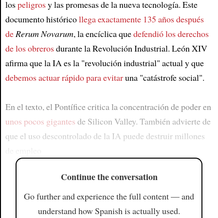
los
peligros
y las promesas de la nueva tecnología. Este
documento histórico
llega exactamente 135 años después
de
Rerum Novarum
, la encíclica que
defendió los derechos
de los obreros
durante la Revolución Industrial. León XIV
afirma que la IA es la "revolución industrial" actual y que
debemos actuar rápido para evitar
una "catástrofe social".
En el texto, el Pontífice critica la concentración de poder en
unos pocos gigantes
de Silicon Valley. También advierte de
que el uso descontrolado de la IA puede destruir millones
de empleo
Continue the conversation
Go further and experience the full content — and
understand how Spanish is actually used.