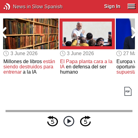
Sign In
News in Slow Spanish
3 June 2026
3 June 2026
27 Ma
Millones de libros
están
El Papa planta cara a la
Europa v
siendo destruidos para
IA
en defensa del ser
oportuni
entrenar
a la IA
humano
supuesta 