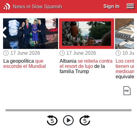
Sign In
News in Slow Spanish
17 June 2026
17 June 2026
10 Ju
La geopolítica
que
Albania
se rebela contra
Los centr
esconde el Mundial
el resort de lujo
de la
tienen un
familia Trump
medioamb
equivalen
país