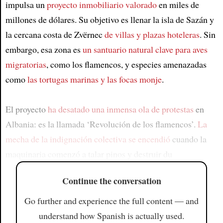
impulsa un
proyecto inmobiliario valorado
en miles de
millones de dólares. Su objetivo es llenar la isla de Sazán y
la cercana costa de Zvërnec
de villas y plazas hoteleras
. Sin
embargo, esa zona es
un santuario natural clave para aves
migratorias
, como los flamencos, y especies amenazadas
como
las tortugas marinas y las focas monje
.
El proyecto
ha desatado una inmensa ola de protestas
en
Albania: es la llamada ‘Revolución de los flamencos’.
La
mecha de la indignación colectiva se encendió
cuando la
maquinaria comenzó a talar pinos y destruir du
Continue the conversation
Go further and experience the full content — and
understand how Spanish is actually used.