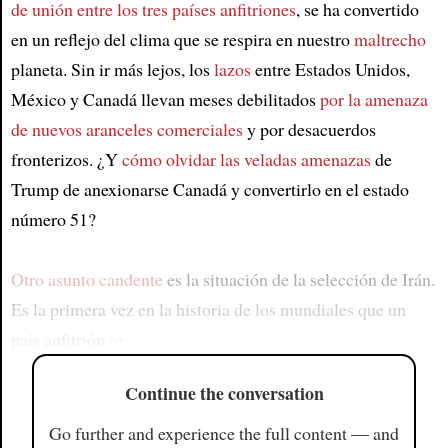
de unión entre los tres países anfitriones
, se ha convertido
en un reflejo del clima que se respira en nuestro
maltrecho
planeta. Sin ir más lejos, los
lazos
entre Estados Unidos,
México y Canadá llevan meses debilitados
por la amenaza
de nuevos aranceles comerciales
y por desacuerdos
fronterizos. ¿Y
cómo olvidar las veladas amenazas
de
Trump de anexionarse Canadá y convertirlo en el estado
número 51?
Otro asunto candente
es la situación de la selección de Irán.
Es la primera vez en la historia de los mundiales que un
país anfitrión
re
Continue the conversation
Go further and experience the full content — and