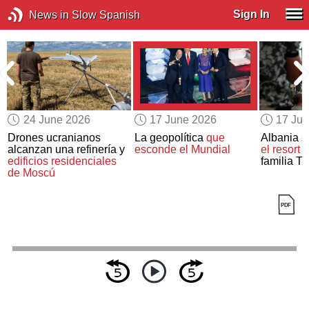
Sign In
News in Slow Spanish
24 June 2026
17 June 2026
17 Ju
Drones ucranianos
La geopolítica
que
Albania
s
alcanzan una refinería y
esconde el Mundial
el resort 
edificios residenciales
familia T
de Moscú