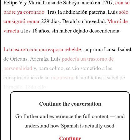
Felipe V y María Luisa de Saboya, nació en 1707,
con su
padre ya coronado
. Tras la abdicación paterna, Luis
sólo
consiguió reinar
229 días. De ahí su brevedad.
Murió de
viruela
a los 16 años, sin haber dejado descendencia.
Lo casaron con una esposa rebelde
, su prima Luisa Isabel
de Orleans. Además, Luis
padecía un trastorno de
personalidad
y, para colmo, se vio sometido a las
conspiraciones de su
madrastra
, la ambiciosa Isabel de
Farnesio. Todo ello
Continue the conversation
Go further and experience the full content — and
understand how Spanish is actually used.
Continue