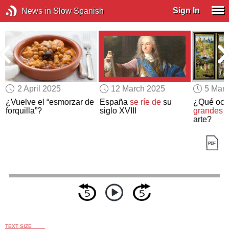
Sign In
News in Slow Spanish
2 April 2025
12 March 2025
5 Mar
¿Vuelve el “esmorzar de
España
se ríe de
su
¿Qué ocul
forquilla”?
siglo XVIII
grandes 
arte?
TEXT SIZE