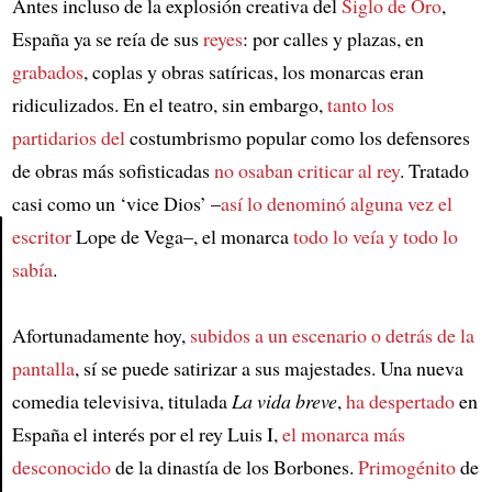
Antes incluso de la explosión creativa del
Siglo de Oro
,
España ya se reía de sus
reyes
: por calles y plazas, en
grabados
, coplas y obras satíricas, los monarcas eran
ridiculizados. En el teatro, sin embargo,
tanto los
partidarios del
costumbrismo popular como los defensores
de obras más sofisticadas
no osaban criticar al rey
. Tratado
casi como un ‘vice Dios’ –
así lo denominó alguna vez el
escritor
Lope de Vega–, el monarca
todo lo veía y todo lo
sabía
.
Article
Afortunadamente hoy,
subidos a un escenario o detrás de la
pantalla
, sí se puede satirizar a sus majestades. Una nueva
comedia televisiva, titulada
La vida breve
,
ha despertado
en
España el interés por el rey Luis I,
el monarca más
desconocido
de la dinastía de los Borbones.
Primogénito
de