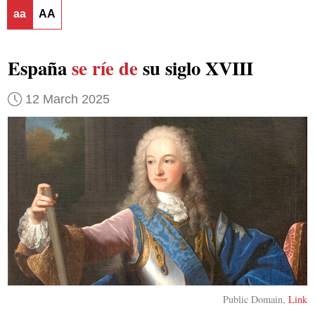
aa
AA
España
se ríe de
su siglo XVIII
12 March 2025
Public Domain,
Link