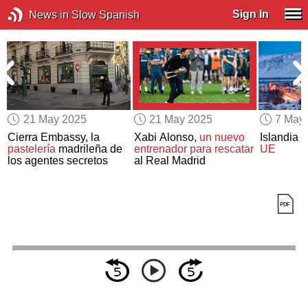
Sign In
News in Slow Spanish
21 May 2025
21 May 2025
7 May
Cierra Embassy, la
Xabi Alonso,
un nuevo
Islandia
c
pastelería
madrileña de
entrenador para rescatar
UE
los agentes secretos
al Real Madrid