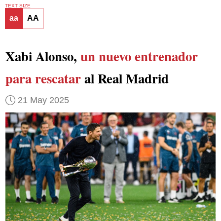
TEXT SIZE
aa
AA
Xabi Alonso,
un nuevo entrenador
para rescatar
al Real Madrid
21 May 2025