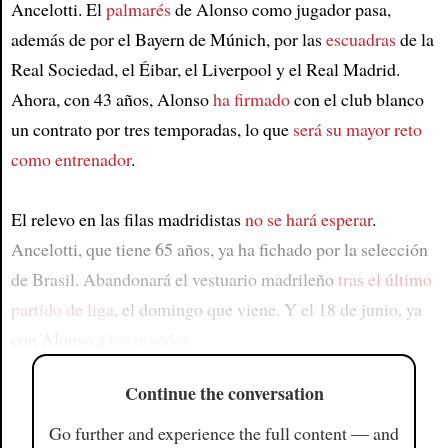
Ancelotti. El
palmarés
de Alonso como jugador pasa,
además de por el Bayern de Múnich, por las
escuadras
de la
Real Sociedad, el Éibar, el Liverpool y el Real Madrid.
Ahora, con 43 años, Alonso
ha firmado
con el club blanco
un contrato por tres temporadas, lo que
será su mayor reto
como entrenador
.
El relevo en las filas madridistas
no se hará esperar
.
Ancelotti, que tiene 65 años, ya ha fichado por la selección
de Brasil. Abandonará el vestuario madrileño
tras el último
partido de liga
, el domingo que viene. Y el 18 de junio, ya
con Alonso
a los mandos
Continue the conversation
Go further and experience the full content — and