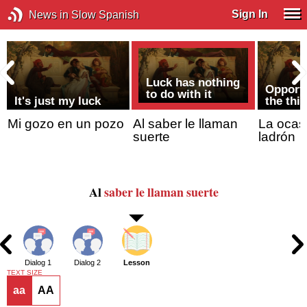
Sign In
News in Slow Spanish
Luck has nothing
Opport
to do with it
It's just my luck
the thie
Mi gozo en un pozo
Al saber le llaman
La ocas
suerte
ladrón
Al
saber
le llaman
suerte
Dialog 1
Dialog 2
Lesson
TEXT SIZE
aa
AA