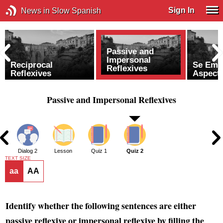
Sign In
News in Slow Spanish
Passive and
Impersonal
Reciprocal
Se Emo
Reflexives
Reflexives
Aspect
Passive and Impersonal Reflexives
1
Dialog 2
Lesson
Quiz 1
Quiz 2
TEXT SIZE
aa
AA
Identify whether the following sentences are either
passive reflexive or impersonal reflexive by filling the