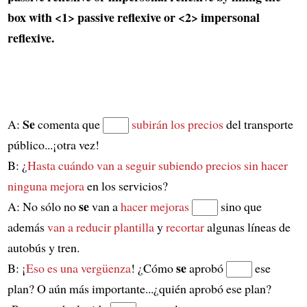
box with
<1>
passive reflexive or
<2>
impersonal
reflexive.
Se
A:
comenta que
subirán los precios
del transporte
público...¡otra vez!
B: ¿
Hasta cuándo van a seguir subiendo precios
sin hacer
ninguna mejora
en los servicios?
se
A: No sólo no
van a
hacer mejoras
sino que
además
van a reducir plantilla
y
recortar
algunas líneas de
autobús y tren.
se
B: ¡
Eso es una vergüenza
! ¿Cómo
aprobó
ese
plan? O aún más importante...¿quién aprobó ese plan?