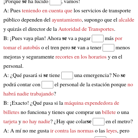
se
¡Porque
ha lucido
, vamos!
A: Pues
teniendo en cuenta que
los servicios de transporte
público dependen del
ayuntamiento
, supongo que el
alcalde
y quizás el director de la
Autoridad de Transportes
.
se
B: ¡Pues vaya plan! Ahora
va a pagar
más
por
se
tomar el autobús
o el tren pero
van a tener
menos
mejoras y seguramente
recortes en los horarios
y en el
personal.
se
se
A: ¿Qué pasará si
tiene
una emergencia? No
podrá contar con
el personal de la estación porque
no
habrá nadie trabajando
?
B: ¡Exacto! ¿Qué pasa si la
máquina expendedora de
billetes
no funciona y tienes que comprar un
billete
o una
se
tarjeta
y
no hay nadie
? ¿Hay que colar
en el metro?
A: A mí no me gusta
ir contra las normas
o las
leyes
, pero