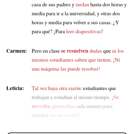
casa de sus padres y
tardan
hasta dos horas y
media para ir a la universidad, y otras dos
horas y media para volver a sus casas. ¿Y
para qué? ¡Para
leer diapositivas
!
Carmen:
se resuelven
Pero en clase
dudas
que
ni los
mismos estudiantes saben que tienen
.
¡Ni
una máquina las puede resolver!
Leticia:
Tal vez haya otra razón
: estudiantes que
Se
trabajan y estudian al mismo tiempo. ¡
necesita
aprovechar
cada minuto para
estudiar
por tu cuenta
!