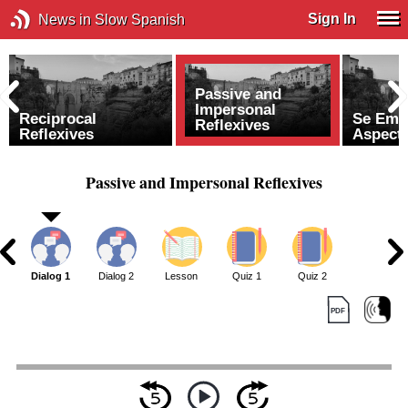
Sign In
News in Slow Spanish
Passive and
Impersonal
Reciprocal
Se Emo
Reflexives
Reflexives
Aspect
Passive and Impersonal Reflexives
Dialog 1
Dialog 2
Lesson
Quiz 1
Quiz 2