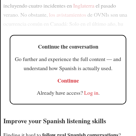
incluyendo cuatro incidentes en
Inglaterra
el pasado
verano. No obstante,
los avistamientos
de OVNIs son una
ocurrencia común en Canadá: Solo en el último año, hu
Continue the conversation
Go further and experience the full content — and
understand how Spanish is actually used.
Continue
Already have access?
Log in
.
Improve your Spanish listening skills
follow real Spanish conversations
Finding it hard to
?