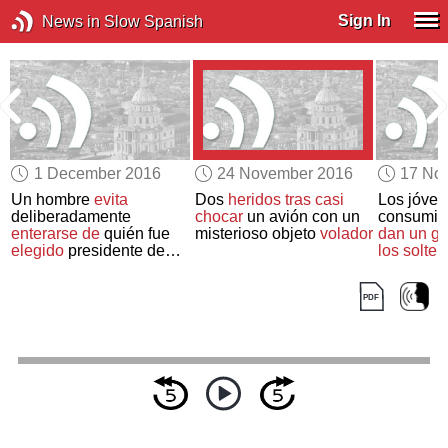
Sign In
News in Slow Spanish
1 December 2016
24 November 2016
17 No
Un hombre
evita
Dos
heridos
tras
casi
Los jóve
o
deliberadamente
chocar
un avión con un
consumid
enterarse de
quién fue
misterioso objeto
volador
dan un gu
elegido
presidente de
los solter
EE.UU.