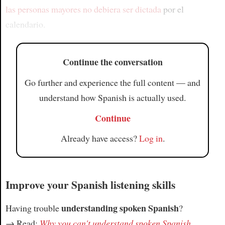
las personas mayores
no debiera ser dictada
por el
calendario.
Continue the conversation
Go further and experience the full content — and
understand how Spanish is actually used.
Continue
Already have access?
Log in
.
Improve your Spanish listening skills
understanding spoken Spanish
Having trouble
?
→ Read:
Why you can't understand spoken Spanish