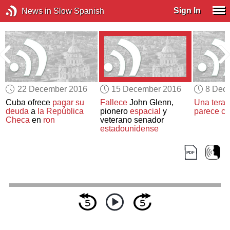
Sign In
News in Slow Spanish
22 December 2016
15 December 2016
8 Dec
Cuba ofrece
pagar su
Fallece
John Glenn,
Una terap
deuda
a
la República
pionero
espacial
y
parece cu
Checa
en
ron
veterano senador
estadounidense