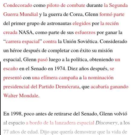
Condecorado
como
piloto de combate
durante
la Segunda
Guerra Mundial
y la guerra de Corea, Glenn
formó parte
del primer grupo de astronautas
elegidos
por
la recién
creada
NASA, como parte de sus
esfuerzos
por ganar la
“
carrera espacial
”
contra
la Unión Soviética. Considerado
un héroe después de completar con éxito su misión
espacial, Glenn
pasó
luego a la política, obteniendo
un
escaño
en el Senado en 1974. Diez años después,
se
presentó
con
una efímera campaña
a
la nominación
Article
presidencial del Partido Demócrata
, que
acabaría ganando
Walter Mondale
.
En 1998, poco antes de retirarse del Senado, Glenn volvió
al espacio
a bordo de
la lanzadera espacial
Discovery
, a los
77 años de edad. Dijo que quería demostrar que la vida de