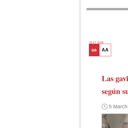
TEXT SIZE
aa
AA
Las gavi
según s
5 March