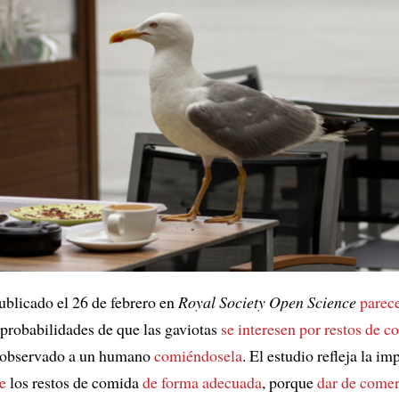
blicado el 26 de febrero en
Royal Society Open Science
parec
probabilidades de que las gaviotas
se interesen por
restos de c
 observado a un humano
comiéndosela
. El estudio refleja la im
e
los restos de comida
de forma adecuada
, porque
dar de comer