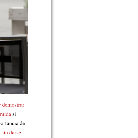
e demostrar
omida
si
portancia de
 sin darse