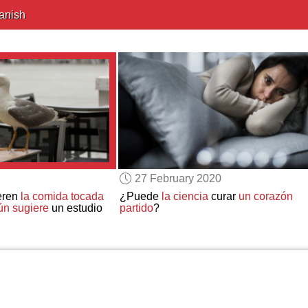
anish
27 February 2020
eren
la comida tocada
¿Puede
la ciencia
curar
un corazón
ún sugiere
un estudio
partido
?