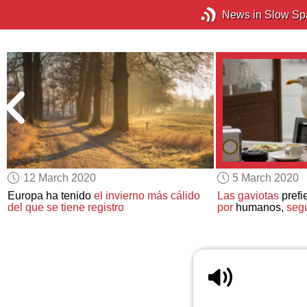
News in Slow Sp
12 March 2020
5 March 2020
Europa ha tenido
el invierno más cálido
Las gaviotas
prefi
del que se tiene registro
por
humanos,
seg