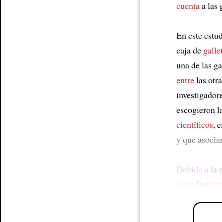
cuenta
a las 
En este estu
caja de
galle
una de las ga
entre
las otra
investigadore
escogieron l
científicos
, 
y que asocia
Debido a
la 
Gran Bretañ