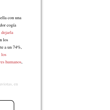
ella con una
ador cogía
 dejarla
n los
nte a un 74%,
n
los
eres humanos
,
aviotas, en