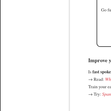
Go fu
Improve yo
fast spoke
Is
→ Read:
Why
Train your e
→ Try:
Spani