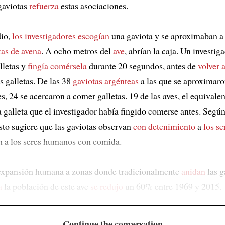
gaviotas
refuerza
estas asociaciones.
dio,
los investigadores
escogían
una gaviota y se aproximaban a 
tas de avena
. A ocho metros del
ave
, abrían la caja. Un investig
lletas y
fingía comérsela
durante 20 segundos, antes de
volver a
s galletas. De las 38
gaviotas argénteas
a las que se aproximaro
s, 24 se acercaron a comer galletas. 19 de las aves, el equivale
a galleta que el investigador había fingido comerse antes. Segú
esto sugiere que las gaviotas observan
con detenimiento
a
los s
n a los seres humanos con comida.
expansión humana a zonas donde tradicionalmente
anidan
las g
a
la población de este ave
se redujo
un 60% entre 1969 y 2015.
Continue the conversation