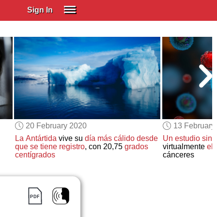
Sign In
SIGN IN
Spanish (Spain)
Spanish (Latino)
SUBSCRIBE
EDUCATIONAL LICENSES
GIFT CARDS
20 February 2020
13 February
OTHER LANGUAGES
La Antártida
vive su
día más cálido desde
Un estudio sin
que se tiene registro
, con 20,75
grados
virtualmente
el
ABOUT US
centígrados
cánceres
ADJUST COLORS