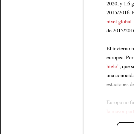
2020, y 1,6 
2015/2016. 
nivel global
.
de 2015/201
El invierno m
europea. Por 
hielo
”, que 
una conocida
estaciones d
Europa no fu
la mayor par