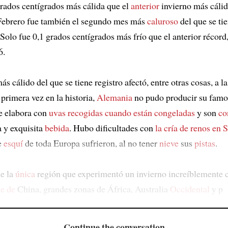
grados centígrados más cálida que el
anterior
invierno más cálid
Febrero fue también el segundo mes más
caluroso
del que se ti
 Solo fue 0,1 grados centígrados más frío que el anterior récord
6.
ás cálido del que se tiene registro afectó, entre otras cosas, a la
primera vez en la historia,
Alemania
no pudo producir su famo
se elabora con
uvas recogidas cuando están congeladas
y son
co
 y exquisita
bebida
. Hubo dificultades con
la cría de renos en 
e
esquí
de toda Europa sufrieron, al no tener
nieve
sus
pistas
.
e la
única
región que experimentó un invierno increíblemente c
te de
China, grandes zonas de África, Australia
Occidental
y p
Continue the conversation