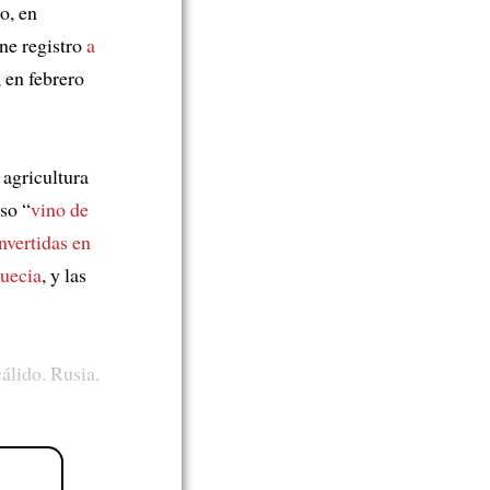
o, en
ene registro
a
, en febrero
 agricultura
so “
vino de
nvertidas en
Suecia
, y las
álido. Rusia,