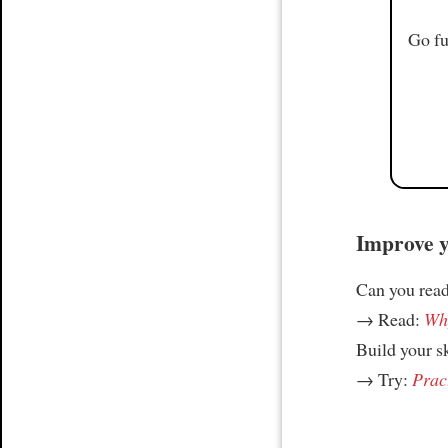
Go fu
Improve yo
Can you read
→ Read:
Why
Build your s
→ Try:
Prac