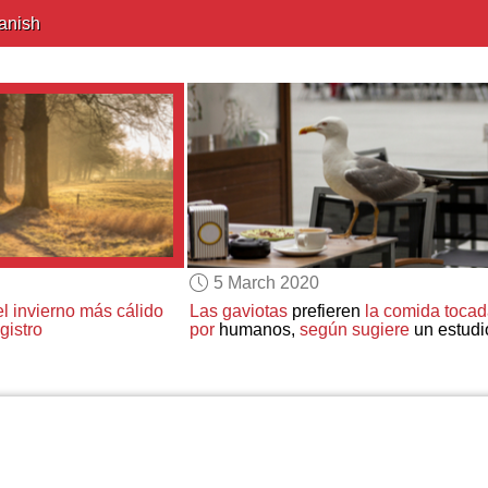
anish
5 March 2020
el invierno más cálido
Las gaviotas
prefieren
la comida toca
gistro
por
humanos,
según sugiere
un estudi