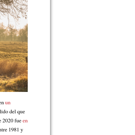
 en
un
lido del que
de 2020 fue
en
ntre 1981 y