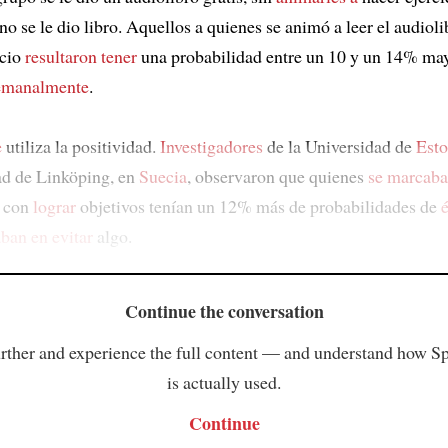
no se le dio libro. Aquellos a quienes se animó a leer el audiol
icio
resultaron tener
una probabilidad entre un 10 y un 14% ma
semanalmente
.
e
utiliza la positividad.
Investigadores
de la Universidad de
Est
ad de Linköping, en
Suecia
, observaron que quienes
se marcab
s con
lograr
objetivos tenían un 12% más de probabilidades de
aban en evitar
algo.
Continue the conversation
rther and experience the full content — and understand how S
is actually used.
Continue