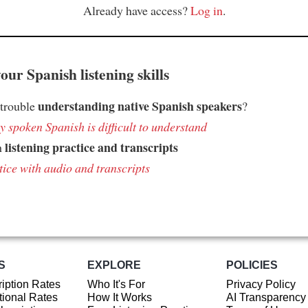
Already have access?
Log in
.
ur Spanish listening skills
understanding native Spanish speakers
 trouble
?
 spoken Spanish is difficult to understand
listening practice and transcripts
h
tice with audio and transcripts
S
EXPLORE
POLICIES
iption Rates
Who It's For
Privacy Policy
ional Rates
How It Works
AI Transparency