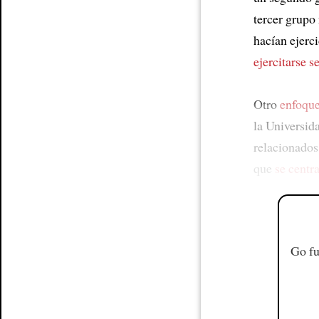
tercer grupo 
hacían ejerc
ejercitarse 
Otro
enfoqu
la Universid
relacionado
que
se centr
Go fu