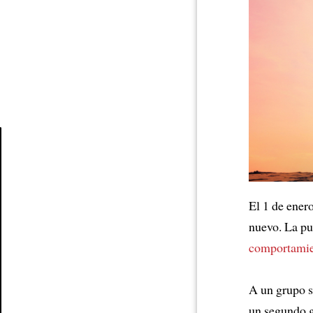
Article
El 1 de ener
nuevo. La p
comportami
A un grupo s
un segundo gr