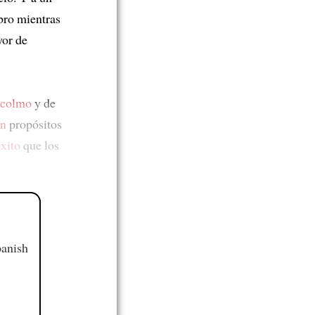
ibro mientras
yor de
ocolmo
y de
an
propósitos
éxito
que los
panish