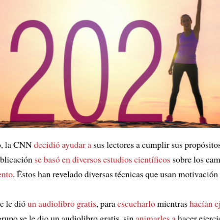
o, la CNN
decidió ayudar a
sus lectores a cumplir sus propósito
ublicación
se basó en
diversos estudios científicos
sobre los cam
ento
. Éstos han revelado diversas técnicas que usan motivación 
e le dió
un audiolibro gratis
, para
escucharlo
mientras
hacían e
upo se le dio un audiolibro gratis, sin
animarles a
hacer ejerci