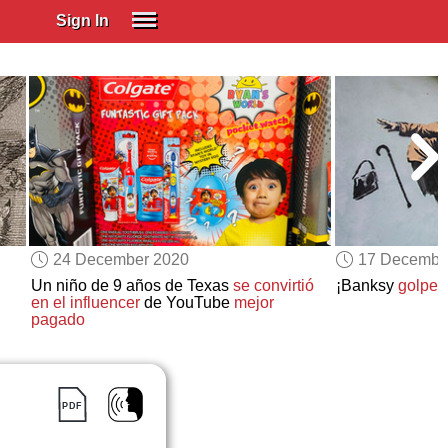
Sign In
SIGN IN
Spanish (Spain)
Spanish (Latino)
SUBSCRIBE
EDUCATIONAL LICENSES
GIFT CARDS
24 December 2020
17 Decembe
OTHER LANGUAGES
Un niño de 9 años de Texas
se convirtió
¡Banksy
golpea
en el influencer
de YouTube
mejor
ABOUT US
pagado
ADJUST COLORS