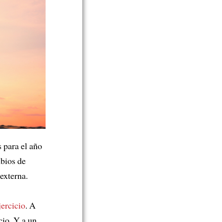
s para el año
bios de
externa.
jercicio
. A
cio. Y a un