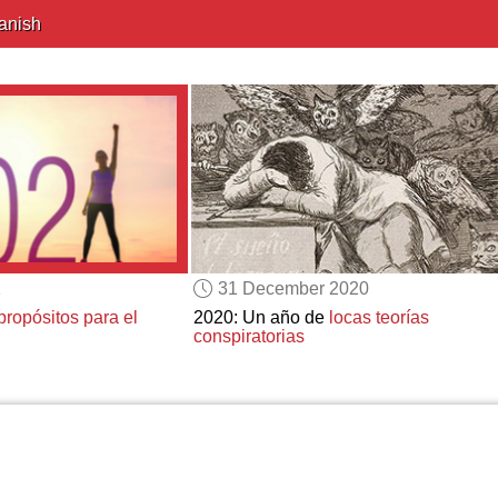
anish
1
31 December 2020
propósitos para el
2020: Un año de
locas teorías
conspiratorias