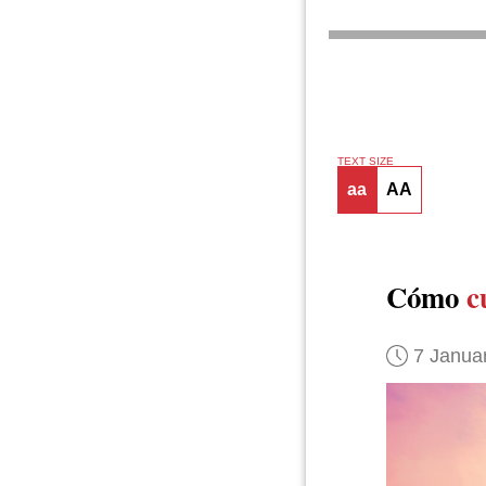
TEXT SIZE
aa
AA
Cómo
c
7 Janua