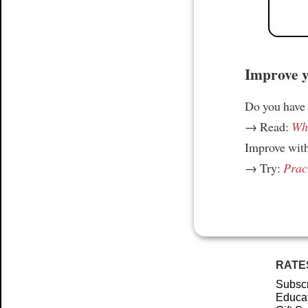
Improve yo
Do you have
→ Read:
Why
Improve wit
→ Try:
Prac
RATE
Subscr
Educat