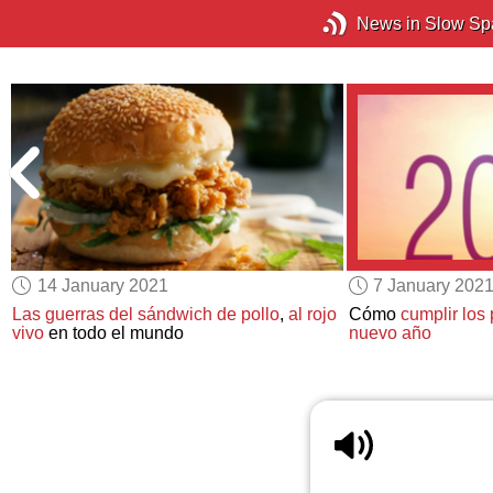
News in Slow Sp
14 January 2021
7 January 202
o
Las guerras del sándwich de pollo
,
al rojo
Cómo
cumplir los 
vivo
en todo el mundo
nuevo año