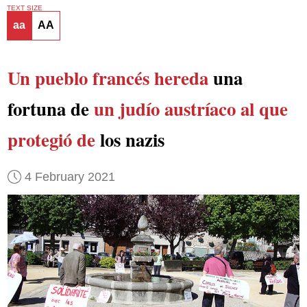
TEXT SIZE
aa
AA
Un pueblo francés hereda
una
fortuna de
un judío austríaco al que
protegió de
los nazis
4 February 2021