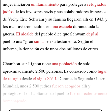
mujer iniciaron
un llamamiento
para proteger a
refugiados
judíos
de los invasores nazis y sus colaboradores franceses
de Vichy. Eric Schwam y su familia llegaron allí en 1943, y
los mantuvieron ocultos en
una escuela
durante toda la
guerra.
El alcalde
del pueblo dice que Schwam
dejó al
pueblo una “gran
suma
” en su testamento. Según el
informe, la donación es de unos dos millones de euros.
Chambon-sur-Lignon tiene
una población
de solo
aproximadamente 2.500 personas. Es conocido como
lugar
de refugio
desde
el siglo XVII
. Durante la Segunda Guerra
Mundial, unos 2.500 judíos
fueron acogidos
allí y
protegidos. Los habitantes del pueblo
fueron recientemente
homenajeado