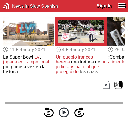
Sign In
News in Slow Spanish
11 February 2021
4 February 2021
28 Jan
a
La Super Bowl
LV
,
Un pueblo francés
¡Combate 
jugada en campo local
hereda
una fortuna de
un
alimentos
por primera vez en la
judío austríaco al que
historia
protegió de
los nazis