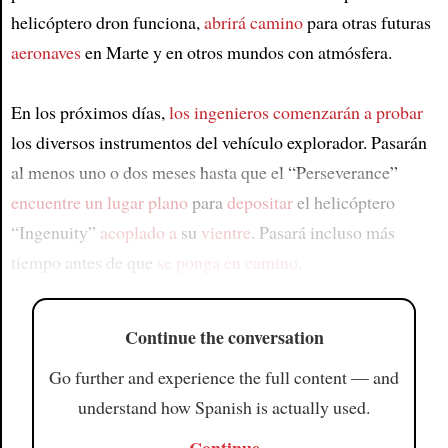
helicóptero dron funciona,
abrirá camino
para otras futuras
aeronaves
en Marte y en otros mundos con atmósfera.
En los próximos días,
los ingenieros
comenzarán a probar
los diversos instrumentos del vehículo explorador. Pasarán
al menos uno o dos meses hasta que el “Perseverance”
encuentre
un lugar plano
para
depositar
el helicóptero
“Ingenuity”
acoplado a
su
vientre
. Pasará incluso más
tiempo antes de que
se ponga en camino
.
Continue the conversation
Go further and experience the full content — and
understand how Spanish is actually used.