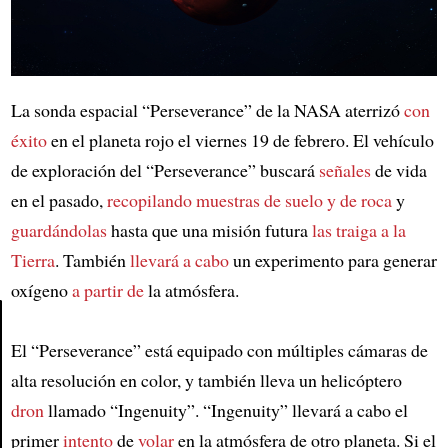
La sonda espacial “Perseverance” de la NASA aterrizó
con
éxito
en el planeta rojo el viernes 19 de febrero. El vehículo
de exploración del “Perseverance” buscará
señales
de vida
en el pasado,
recopilando
muestras de suelo y de roca
y
guardándolas
hasta que una misión futura
las traiga a
la
Tierra
. También
llevará a cabo
un experimento para generar
oxígeno
a partir de
la atmósfera.
El “Perseverance” está equipado con múltiples cámaras de
Article
alta resolución en color, y también lleva un helicóptero
dron
llamado “Ingenuity”. “Ingenuity” llevará a cabo el
primer
intento
de
volar
en la atmósfera de otro planeta. Si el