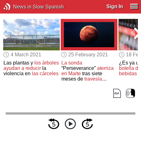
Sign In
News in Slow Spanish
4 March 2021
25 February 2021
18 Feb
Las plantas y
los árboles
La sonda
¿Es ya un
ayudan a reducir
la
“Perseverance”
aterriza
botella d
violencia en
las cárceles
en Marte
tras siete
bebidas 
meses de
travesía
espacial