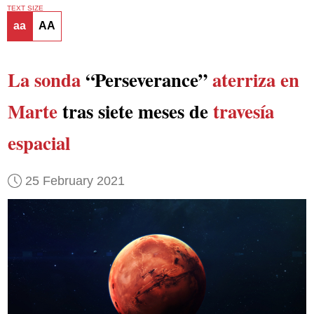
TEXT SIZE
aa
AA
La sonda
“Perseverance”
aterriza en
Marte
tras siete meses de
travesía
espacial
25 February 2021