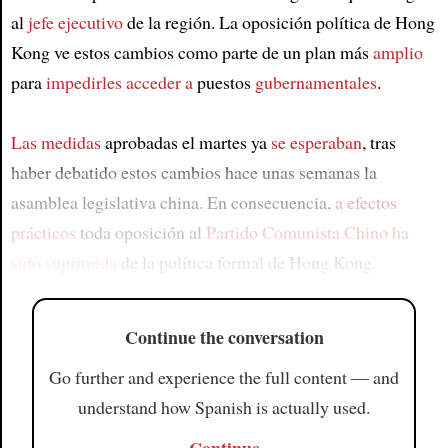
al
jefe ejecutivo
de la región. La oposición política de Hong
Kong ve estos cambios como parte de un plan más
amplio
para
impedirles acceder a
puestos
gubernamentales
.
Las medidas
aprobadas el martes ya
se esperaban
, tras
haber debatido estos cambios hace unas semanas la
asamblea legislativa china. En consecuencia,
a efectos
prácticos
toda oposición al
Partido Comunista Chino
ha
sido suprimida
de la política formal de Hong Kong.
Continue the conversation
Go further and experience the full content — and
understand how Spanish is actually used.