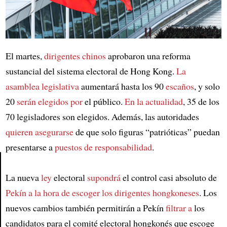
El martes,
dirigentes chinos
aprobaron una reforma
sustancial del sistema electoral de Hong Kong.
La
asamblea legislativa
aumentará hasta los 90
escaños
, y solo
20
serán elegidos por
el público.
En la actualidad
, 35 de los
70 legisladores son elegidos. Además, las autoridades
quieren asegurarse
de que solo figuras “patrióticas” puedan
presentarse a
puestos de responsabilidad
.
La nueva
ley
electoral
supondrá
el control casi absoluto de
Article
Pekín
a la hora de escoger
los dirigentes hongkoneses
. Los
nuevos cambios también permitirán a Pekín
filtrar a
los
candidatos para el comité electoral hongkonés que escoge