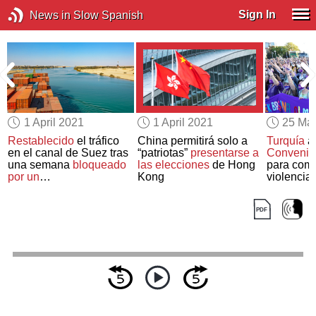
Sign In
News in Slow Spanish
1 April 2021
1 April 2021
25 Ma
Restablecido
el tráfico
China permitirá solo a
Turquía
a
s
en el canal de Suez tras
“patriotas”
presentarse a
Convenio
una semana
bloqueado
las elecciones
de Hong
para comb
por un
Kong
violencia 
portacontenedores
mujeres