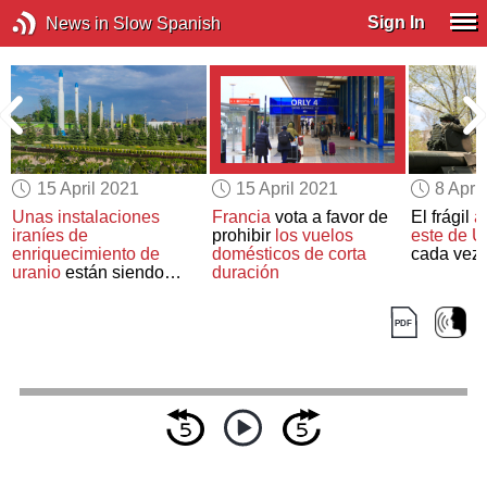
Sign In
News in Slow Spanish
15 April 2021
15 April 2021
8 Apri
Unas instalaciones
Francia
vota a favor de
El frágil
a
iraníes de
prohibir
los vuelos
este de U
enriquecimiento de
domésticos de corta
cada vez 
uranio
están siendo
duración
misteriosamente
atacadas de nuevo