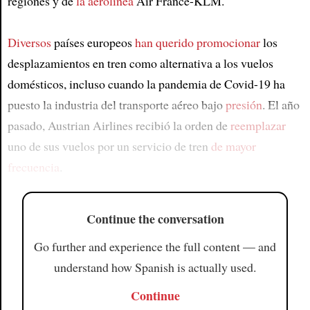
regiones y de
la aerolínea
Air France-KLM.
Diversos
países europeos
han querido promocionar
los
desplazamientos en tren como alternativa a los vuelos
domésticos, incluso cuando la pandemia de Covid-19 ha
puesto la industria del transporte aéreo bajo
presión
. El año
pasado, Austrian Airlines recibió la orden de
reemplazar
uno de sus vuelos por un servicio de tren
de mayor
frecuencia
.
Continue the conversation
Go further and experience the full content — and
understand how Spanish is actually used.
Continue