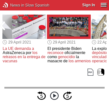
Sign In
News in Slow Spanish
29 April 2021
29 April 2021
22 Apr
La UE demanda a
El presidente Biden
La explos
AstraZeneca por
los
reconoce
oficialmente
depósito 
retrasos en la entrega de
como
genocidio
la
vinculada
vacunas
masacre de
los armenios
operacio
espionaje