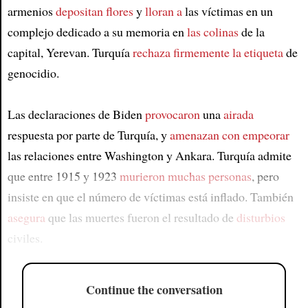
armenios
depositan flores
y
lloran a
las víctimas en un
complejo dedicado a su memoria en
las colinas
de la
capital, Yerevan. Turquía
rechaza firmemente
la etiqueta
de
genocidio.
Las declaraciones de Biden
provocaron
una
airada
respuesta por parte de Turquía, y
amenazan con empeorar
las relaciones entre Washington y Ankara. Turquía admite
que entre 1915 y 1923
murieron muchas personas
, pero
insiste en que el número de víctimas está inflado. También
asegura
que las muertes fueron el resultado de
disturbios
civiles.
Continue the conversation