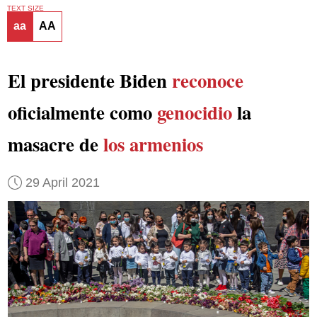
TEXT SIZE
aa
AA
El presidente Biden
reconoce
oficialmente como
genocidio
la
masacre de
los armenios
29 April 2021