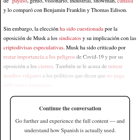
de "
payaso
, genio, visionario, industrial, showman,
canalla
"
y lo comparó con Benjamin Franklin y Thomas Edison.
Sin embargo, la elección
ha sido cuestionada
por la
oposición de Musk a los
sindicatos
y su implicación con las
criptodivisas especulativas
. Musk ha sido criticado por
restar importancia a los peligros
de Covid-19 y por su
oposición a los
cierres
. También se le acusa de
tuitear
insultos vulgares
a los políticos que dicen que
no paga
suficientes impuestos
.
Continue the conversation
Go further and experience the full content — and
understand how Spanish is actually used.