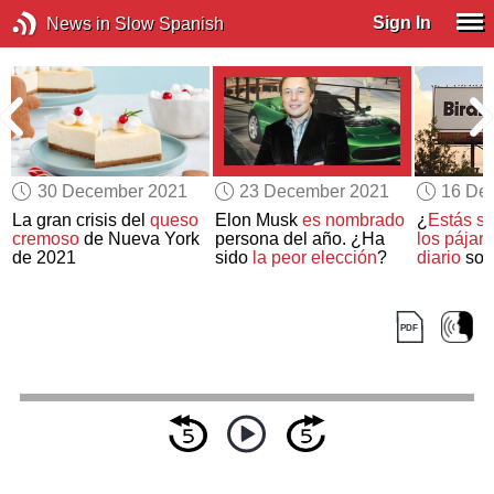
Sign In
News in Slow Spanish
30 December 2021
23 December 2021
16 De
La gran crisis del
queso
Elon Musk
es nombrado
¿
Estás s
s
cremoso
de Nueva York
persona del año. ¿Ha
los pájar
de 2021
sido
la peor elección
?
diario
son