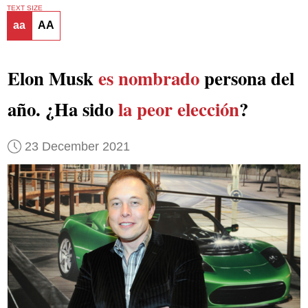
TEXT SIZE
aa
AA
Elon Musk
es nombrado
persona del
año. ¿Ha sido
la peor elección
?
23 December 2021