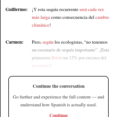
Guillermo:
¡Y esta sequía recurrente
será cada vez
más larga
como consecuencia del
cambio
climático
!
Carmen:
Pero,
según
los ecologistas, “no tenemos
un escenario de sequía importante”. ¡Esta
primavera
llovió
un 12% por encima del
promedio
!
Continue the conversation
Go further and experience the full content — and
understand how Spanish is actually used.
Continue