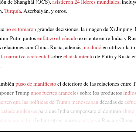
ión de Shanghái (OCS),
asistieron 24 líderes mundiales
, inclu
n,
Turquía
, Azerbaiyán, y otros.
que
no se tomaron
grandes decisiones, la imagen de Xi Jinping,
ímir Putin juntos
enfatizó el vínculo
existente entre India y Rusi
s relaciones con China. Rusia, además,
no dudó
en utilizar la i
 la narrativa occidental
sobre
el aislamiento
de Putin y Rusia e
.
también
puso de manifiesto
el deterioro de las relaciones entre
imponer Trump
unos fuertes aranceles
sobre los productos
indio
ierten que las políticas de Trump menoscaban
décadas de
esfue
 estadounidenses
para que India compensara el dominio
chino
star acercando a
India y otros países
asiáticos
a Rusia y China.