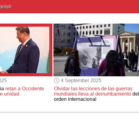
anish
025
4 September 2025
sia
retan a Occidente
Olvidar las lecciones de las guerras
e unidad
mundiales lleva al derrumbamiento
de
orden internacional