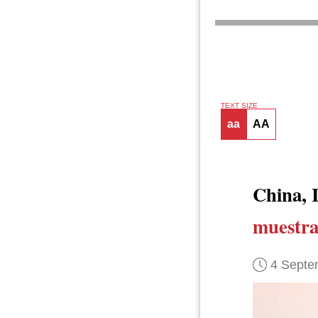
TEXT SIZE
aa
AA
China, 
muestra
4 Septe