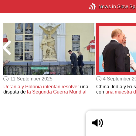
News in Slow Sp
11 September 2025
4 September 2
Ucrania y Polonia intentan resolver
una
China, India y Ru
disputa de
la Segunda Guerra Mundial
con
una muestra d