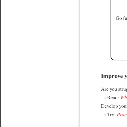
Go fu
Improve yo
Are you stru
→ Read:
Why
Develop your
→ Try:
Prac