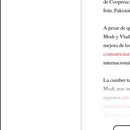
de Cooperac
Irán, Pakistá
A pesar de 
Modi y Vlad
mejora de la
contrarrestar
internacional
La cumbre 
Modi, tras 
expertos
adv
diplomáticos
que
podría e