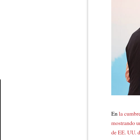
Article
En
la cumbr
mostrando un
de EE. UU. d