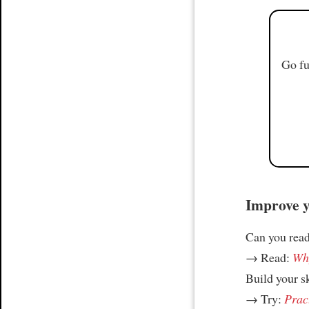
Go fu
Improve yo
Can you read
→ Read:
Why
Build your s
→ Try:
Prac