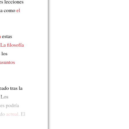
es lecciones
ia como
el
n
estas
.
La filosofía
 los
 asuntos
ado tras la
. Los
les podría
ndo
actual
. El