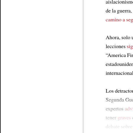
aislacionism
de la guerra,
camino a seg
Ahora, solo 
lecciones
si
“America Fir
estadounide
internacional
Los detracto
Segunda Gu
expertos
adv
tener
graves
debate sobre