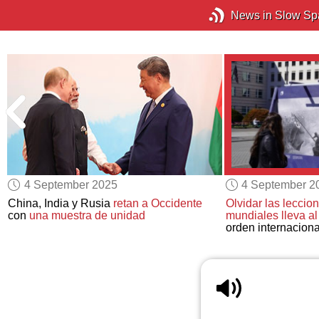
News in Slow Sp
4 September 2025
4 September 2
China, India y Rusia
retan a Occidente
Olvidar las leccio
con
una muestra de unidad
mundiales lleva a
orden internaciona