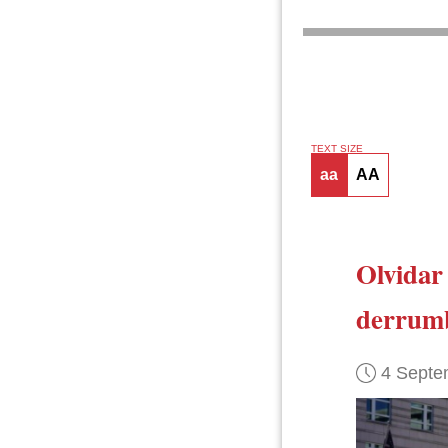
TEXT SIZE
aa
AA
Olvidar 
derrum
4 Septe