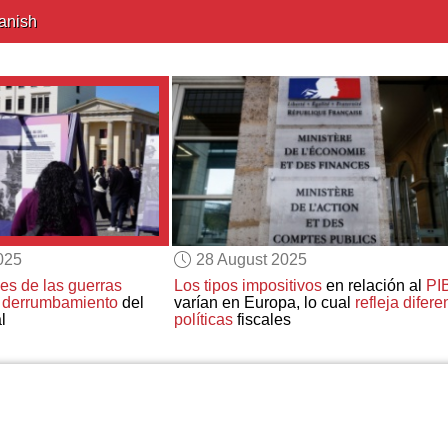
anish
025
28 August 2025
nes de las guerras
Los tipos impositivos
en relación al
PI
l derrumbamiento
del
varían en Europa, lo cual
refleja difere
l
políticas
fiscales