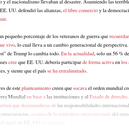
o y el nacionalismo llevaban al desastre. Asumiendo las terribl
 EE. UU. defendió las alianzas,
el libre comercio
y la democrac
uir
.
un pequeño porcentaje de los veteranos de guerra que
recuerda
gue vivo
, lo cual lleva a un cambio generacional de perspectiva
st” de Trump lo cambia todo.
En la actualidad
, solo un 56 % de
nses
cree
que EE. UU. debería participar
de forma activa
en
los
es, y siente que el país
se ha extralimitado
.
res de este
planteamiento
creen que
socava
el orden mundial cre
erra Mundial
en base a
las instituciones y al
Estado de derecho
ierten que desentenderse de
las responsabilidades internaciona
consecuencias,
a causa de la naturaleza interconectada
del mu
 el papel de EE. UU.
es cada vez