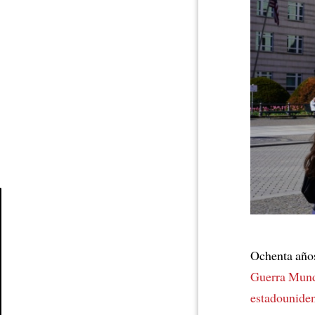
Article
Ochenta año
Guerra Mund
estadounide