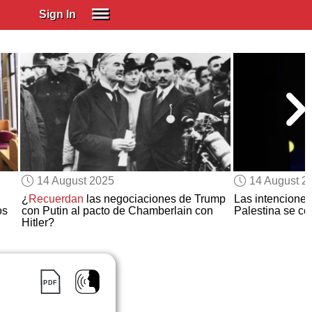
Sign In
SIGN IN
Spanish (Spain)
Spanish (Latino)
SUBSCRIBE
EDUCATIONAL LICENSES
GIFT CARDS
14 August 2025
14 August 2
OTHER LANGUAGES
¿
Recuerdan
las negociaciones de Trump
Las intenciones
os
con Putin al pacto de Chamberlain con
Palestina se co
ABOUT US
Hitler?
ADJUST COLORS