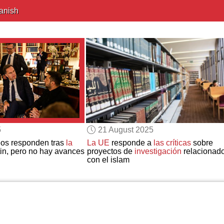
anish
5
21 August 2025
os responden tras
la
La UE
responde a
las críticas
sobre
n, pero no hay avances
proyectos de
investigación
relacionad
con el islam