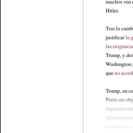
muchos ven c
Hitler.
Tras la cumb
justificar
la 
las exigencia
Trump, y de
Washington p
que
no acord
Trump, en cu
Putin sin ob
lograron evit
última insta
reunión
llev