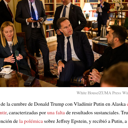
White House/ZUMA Press Wire
de la cumbre de Donald Trump con Vladímir Putin en Alaska
ntir
, caracterizadas por
una falta
de resultados sustanciales. T
ención de
la polémica
sobre Jeffrey Epstein, y recibió a Putin, a