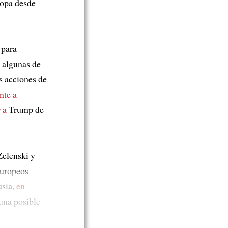
ropa desde
para
 algunas de
s acciones de
nte a
 a
Trump de
Zelenski y
europeos
usia,
en
una posible