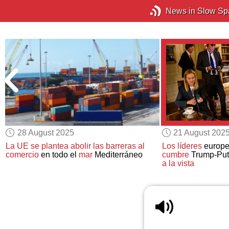
News in Slow Sp
28 August 2025
21 August 202
La UE se plantea abolir las barreras al
Los líderes
europe
s
comercio
en todo el
mar
Mediterráneo
cumbre
Trump-Puti
a la vista