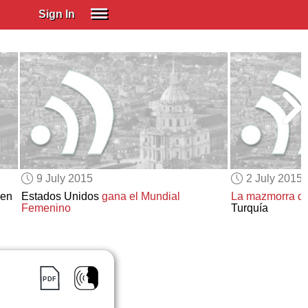
Sign In
SIGN IN
Spanish (Spain)
Spanish (Latino)
SUBSCRIBE
EDUCATIONAL LICENSES
GIFT CARDS
9 July 2015
2 July 2015
OTHER LANGUAGES
en
Estados Unidos
gana el Mundial
La mazmorra de
Femenino
Turquía
ABOUT US
ADJUST COLORS