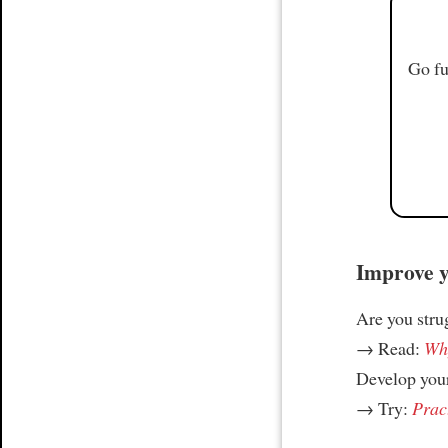
Go fu
Improve yo
Are you stru
→ Read:
Why
Develop your
→ Try:
Prac