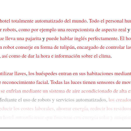
 hotel totalmente automatizado del mundo
.
Todo el personal h
r robots
,
como por ejemplo una recepcionista de aspecto real
e lleva una pajarita
y
puede hablar inglés perfectamente
.
El ho
n robot conserje en forma de tulipán
,
encargado de controlar las
,
así como de dar la hora e información sobre el clima
.
tilizar llaves
,
los huéspedes entran en sus habitaciones
mediant
e reconocimiento facial
.
Todas las luces tienen sensores de mo
 se enfrían
mediante un sistema de aire acondicionado de alta e
Mediante el uso de robots y servicios automatizados,
los creador
educir los costes laborales
,
ahorrar energía, reducir los residuo
n hotel autosuficiente
que funcione con energía solar y máquin