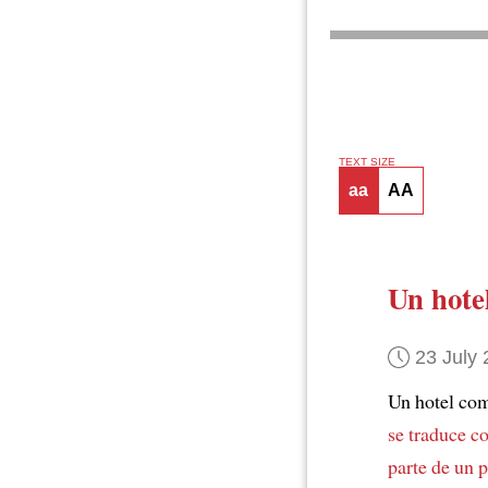
TEXT SIZE
aa
AA
Un hotel
23 July
Un hotel com
se traduce c
parte de un 