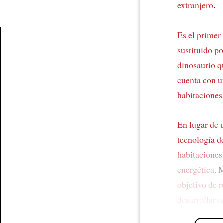
extranjero
.
Es el primer
sustituido po
Article
dinosaurio qu
cuenta con u
habitaciones
En lugar de u
tecnología d
habitaciones
energética
. 
objetivo de r
desarrollar u