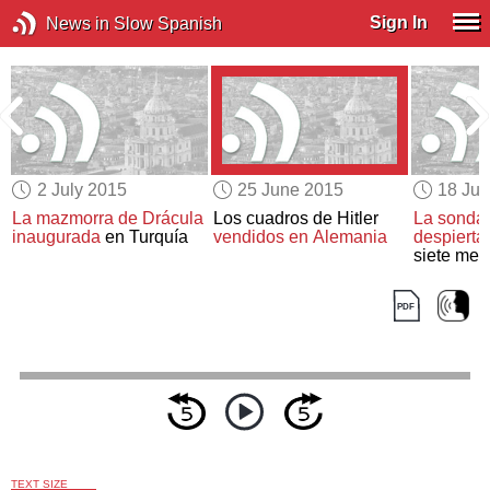
Sign In
News in Slow Spanish
2 July 2015
25 June 2015
18 Ju
La mazmorra de Drácula
Los cuadros de Hitler
La sonda 
inaugurada
en Turquía
vendidos en Alemania
despierta
siete mes
TEXT SIZE