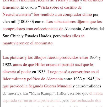
femenino
. El cuadro “
Vista sobre el castillo de
Neuschwanstein
”
fue vendido a un comprador chino
por
cien mil (100.000) euros.
Los subastadores dijeron que
los
compradores eran coleccionistas de
Alemania, América del
Sur, China y Estados Unidos, pero
todos ellos se
mantuvieron en el anonimato
.
Las pinturas y los dibujos fueron producidos entre
1904 y
1922,
antes de que Hitler creara el partido nazi
que le
Article
elevaría al poder
en 1933.
Luego pasó a convertirse en el
líder militar y político de Alemania
entre 1933 y 1945,
lo
que provocó la Segunda Guerra Mundial
y causó millones
de muertes. En “Mein Kampf”, Hitler escribió que
él había
aspirada ser un artista profesional
, pero
fue rechazado dos