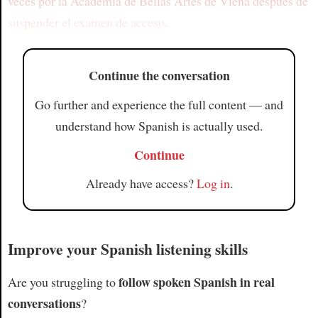
veces por
la Academia de Bellas Artes de Viena
después de
suspender el examen de acceso
.
Continue the conversation
Go further and experience the full content — and
understand how Spanish is actually used.
Continue
Already have access?
Log in
.
Improve your Spanish listening skills
follow spoken Spanish in real
Are you struggling to
conversations
?