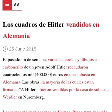
aa
AA
Los cuadros de Hitler
vendidos en
Alemania
25 June 2015
El pasado fin de semana,
varias acuarelas y dibujos a
carboncillo
de un joven Adolf Hitler
recaudaron
cuatrocientos mil (400.000) euros
en una subasta en
Alemania
. Las obras,
la mayoría de las cuales están
firmadas
“A Hitler”,
fueron vendidas por la casa de subastas
Weidler
en Nuremberg.
Los temas incluían escenas de Viena y Praga
y
un desnudo