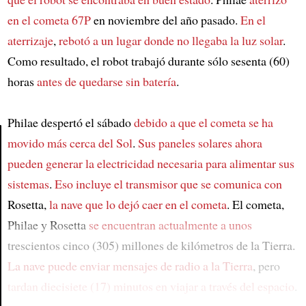
en el cometa 67P
en noviembre del año pasado.
En el
aterrizaje
,
rebotó a un lugar donde no llegaba la luz solar
.
Como resultado, el robot trabajó durante sólo sesenta (60)
horas
antes de quedarse sin batería
.
Philae despertó el sábado
debido a que el cometa se ha
movido más cerca del Sol
.
Sus paneles solares ahora
pueden generar la electricidad necesaria
para alimentar sus
Article
sistemas
.
Eso incluye el transmisor que se comunica con
Rosetta,
la nave que lo dejó caer en el cometa
. El cometa,
Philae y Rosetta
se encuentran actualmente a unos
trescientos cinco (305) millones de kilómetros de la Tierra.
La nave puede enviar mensajes de radio a la Tierra
, pero
tardan diecisiete (17) minutos en viajar a través del espacio
.