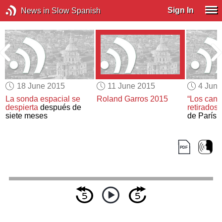
Sign In
News in Slow Spanish
18 June 2015
11 June 2015
4 Jun
La sonda espacial se
Roland Garros 2015
“Los cand
despierta
después de
retirados 
siete meses
de París