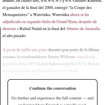
mundo, en cuatro sets, 4-6, 6-4, 6-3 y 6-4. Gustavo Kuerten,
el ganador de la final del 2000, entregó “la Coupe des
Mousquetaires” a Wawrinka. Wawrinka
ahora se ha
adjudicado su segundo título de Grand Slam
,
después de
derrotar a
Rafael Nadal en la final del
Abierto de Australia
el año pasado.
Article
A pesar de sufrir una gripe
durante gran parte de la última
semana, la estadounidense Serena Williams
venció a la
jugadora checa Nº13
Lucie Safarova por 6-3, 6-7 y 6-2 en
la final femenina del Roland Garros el sábado.
Continue the conversation
Go further and experience the full content — and
understand how Spanish is actually used.