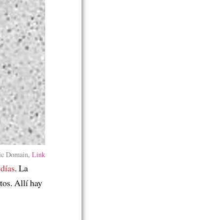
lic Domain,
Link
 días
. La
os. Allí hay