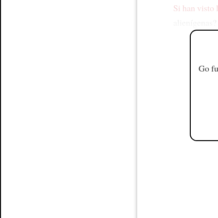
Si han visto
alienígenas?
Go fu