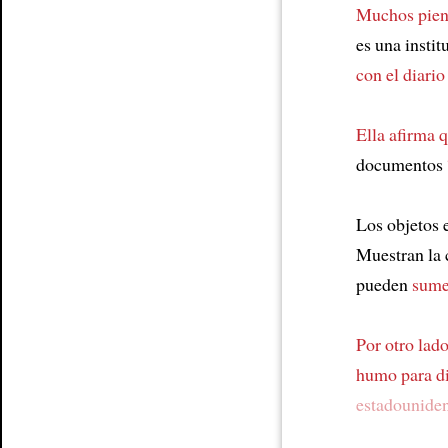
Muchos piens
es una insti
con el diario
Ella afirma 
documentos
Los objetos 
Muestran la
pueden
sume
Por otro lad
humo para di
estadouniden