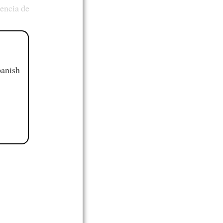
tencia de
panish