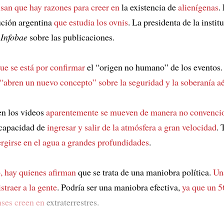
an que hay razones para creer en
la existencia de
alienígenas
.
tución argentina
que estudia los ovnis
. La presidenta de la insti
Infobae
sobre las publicaciones.
que se está por confirmar
el “origen no humano” de los eventos.
“abren un nuevo concepto” sobre la seguridad y la soberanía a
en los videos
aparentemente se mueven de manera no convenci
 capacidad de
ingresar y salir de la atmósfera a gran velocidad
.
rgirse en el agua a grandes profundidades
.
o, hay quienes afirman
que se trata de una maniobra política.
Un
straer a la gente
. Podría ser una maniobra efectiva,
ya que un 5
ses creen en
extraterrestres.