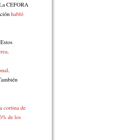
 La CEFORA
tución
habló
 Estos
érea
.
onal
.
 También
a cortina de
6% de los