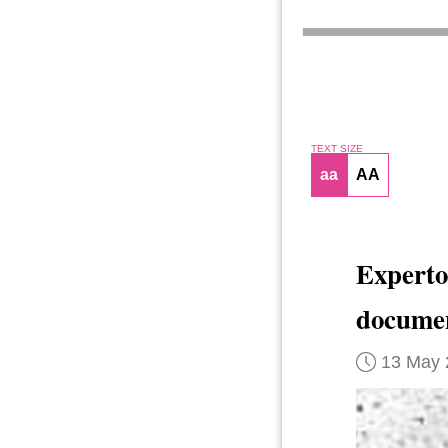
TEXT SIZE
aa
AA
Experto
documen
13 May 