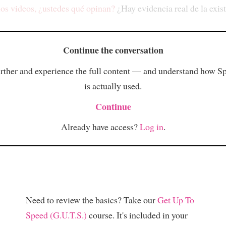
 los videos, ¿ustedes qué opinan?
¿Hay evidencia real de la exis
Continue the conversation
rther and experience the full content — and understand how S
is actually used.
Continue
Already have access?
Log in
.
Need to review the basics? Take our
Get Up To
Speed (G.U.T.S.)
course. It's included in your