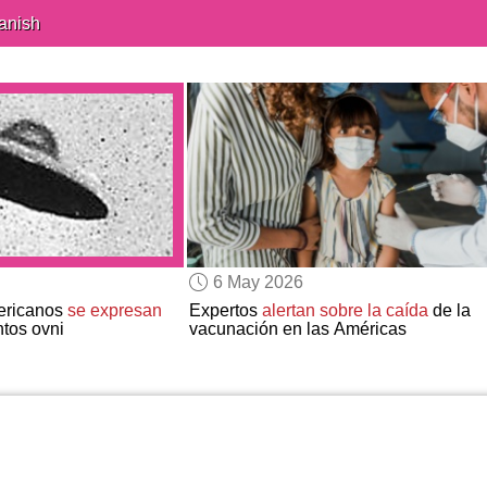
anish
6 May 2026
ericanos
se expresan
Expertos
alertan sobre la caída
de la
tos ovni
vacunación en las Américas