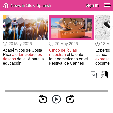
Sign In
News in Slow Spanish
20 May 2026
20 May 2026
13 Ma
Académicos de Costa
Cinco películas
Expertos
Rica
alertan sobre los
muestran
el talento
latinoam
riesgos
de la IA para la
latinoamericano en el
expresan
educación
Festival de Cannes
document