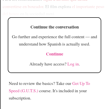
convertirse en boxeador
. El film explora
el importante peso
del boxeo
en la sociedad mexi
Continue the conversation
Go further and experience the full content — and
understand how Spanish is actually used.
Continue
Already have access?
Log in
.
Need to review the basics? Take our
Get Up To
Speed (G.U.T.S.)
course. It's included in your
subscription.