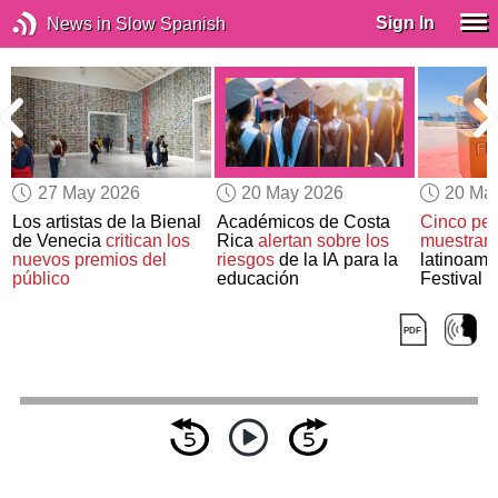
Sign In
News in Slow Spanish
27 May 2026
20 May 2026
20 Ma
Los artistas de la Bienal
Académicos de Costa
Cinco pel
de Venecia
critican los
Rica
alertan sobre los
muestran
nuevos premios del
riesgos
de la IA para la
latinoame
público
educación
Festival 