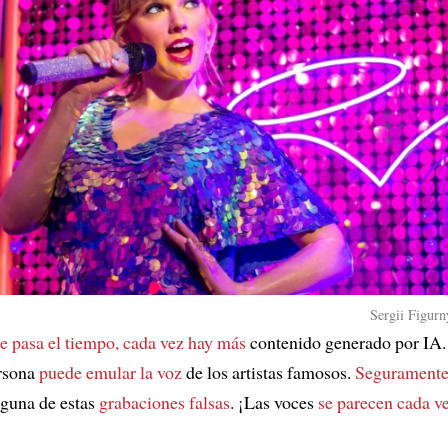
Sergii Figurn
 pasa el tiempo, cada vez hay más
contenido generado por IA
ersona
puede emular la voz
de los artistas famosos.
Seguramente
guna de estas
grabaciones falsas
. ¡Las voces
se parecen cada v