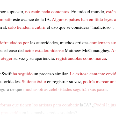
 por supuesto,
no están nada contentos
. En todo el mundo,
está
mbatir
este avance de la IA.
Algunos países han emitido leyes a
eral,
sólo tienden a cubrir
el uso que se considera “malicioso”.
defraudados por
las autoridades, muchos artistas
comienzan sus
 es el caso del
actor estadounidense
Matthew McConaughey.
A 
roteger
su voz y su apariencia,
registrándolas como marca
.
r Swift
ha seguido
un proceso similar.
La exitosa cantante envi
autoridades.
Si tiene éxito
en registrar su voz,
podría marcar un
segura de que
muchas otras celebridades seguirán sus pasos
.
 forma que tienen los artistas para combatir
la IA? ¿
Podrá la jus
 protección
en las masivas redes sociales?