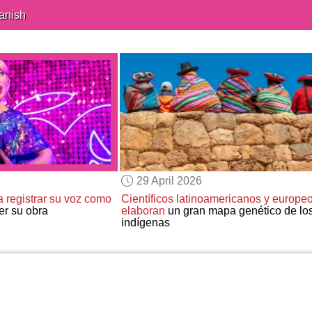
anish
29 April 2026
ta registrar su voz como
Científicos latinoamericanos y europe
er su obra
elaboran
un gran mapa genético de lo
indígenas