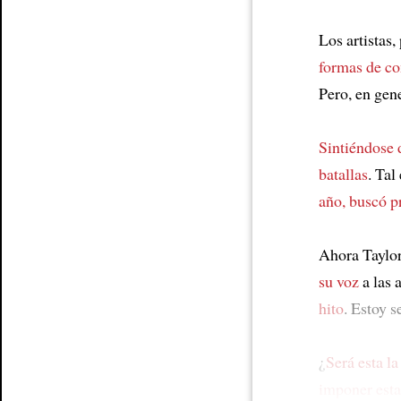
Los artistas,
formas de co
Pero, en gen
Sintiéndose 
batallas
. Tal
año, buscó p
Ahora Taylo
su voz
a las 
hito
. Estoy 
¿
Será esta la
imponer esta