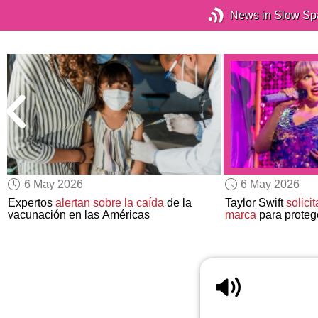
News in Slow Sp
6 May 2026
6 May 2026
Expertos
alertan sobre la caída
de la
Taylor Swift
solici
vacunación en las Américas
marca
para proteg