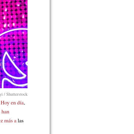
yi / Shutterstock
.
Hoy en día
,
 han
ez más a
las