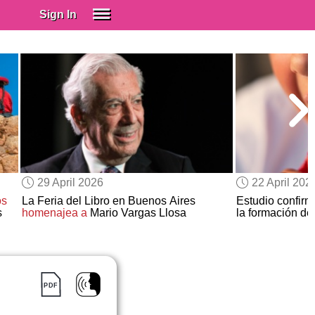
Sign In
SIGN IN
Spanish (Spain)
Spanish (Latino)
SUBSCRIBE
EDUCATIONAL LICENSES
GIFT CARDS
29 April 2026
22 April 202
OTHER LANGUAGES
os
La Feria del Libro en Buenos Aires
Estudio confirm
s
homenajea a
Mario Vargas Llosa
la formación de
ABOUT US
ADJUST COLORS