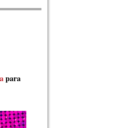
ca
para