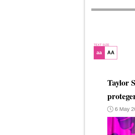
TEXT SIZE
aa
AA
Taylor 
protege
6 May 2