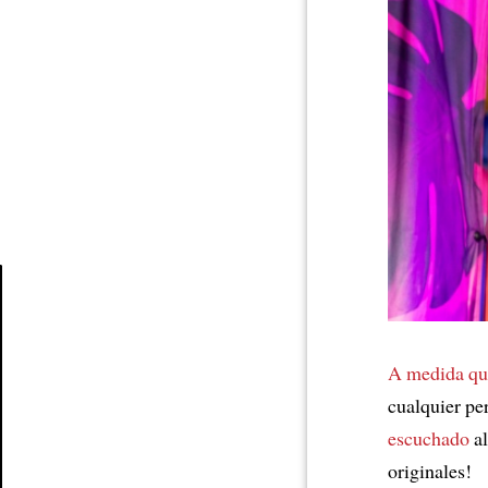
Article
A medida que
cualquier p
escuchado
al
originales!