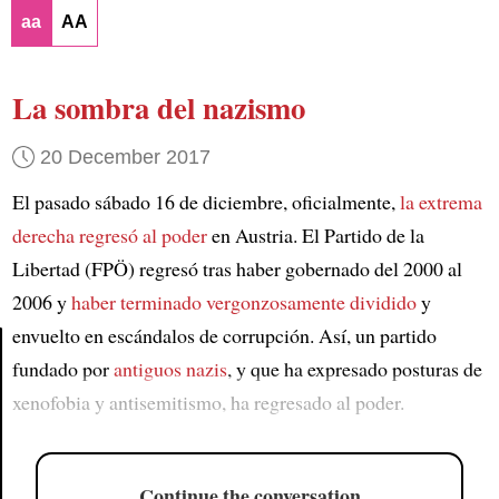
aa
AA
La sombra del nazismo
20 December 2017
El pasado sábado 16 de diciembre, oficialmente,
la extrema
derecha regresó al poder
en Austria. El Partido de la
Libertad (FPÖ) regresó tras haber gobernado del 2000 al
2006 y
haber terminado vergonzosamente dividido
y
envuelto en escándalos de corrupción. Así, un partido
fundado por
antiguos nazis
, y que ha expresado posturas de
Article
xenofobia y antisemitismo, ha regresado al poder.
Continue the conversation