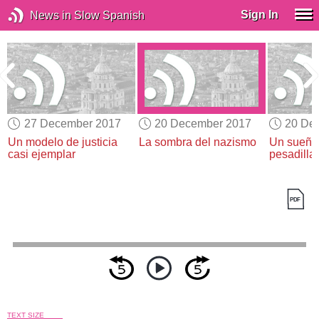
Sign In
News in Slow Spanish
27 December 2017
20 December 2017
20 De
Un modelo de justicia
La sombra del nazismo
Un sueño
casi ejemplar
pesadilla
TEXT SIZE