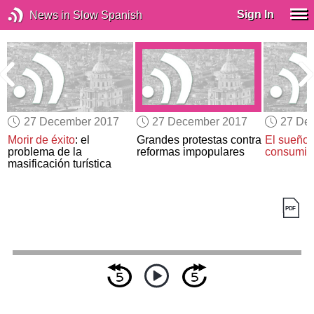
Sign In
News in Slow Spanish
27 December 2017
27 December 2017
27 De
Morir de éxito
: el
Grandes protestas contra
El sueño 
problema de la
reformas impopulares
consumi
masificación turística
n