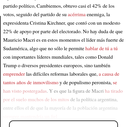
partido político, Cambiemos, obtuvo casi el 42% de los
votos, seguido del partido de su
acérrima
enemiga, la
expresidenta Cristina Kirchner, que contó con un modesto
22% de apoyo por parte del electorado. No hay duda de que
Article
Mauricio Macri es en estos momentos el líder más fuerte de
Sudamérica, algo que no sólo le permite
hablar de tú a tú
con importantes líderes mundiales, tales como Donald
Trump o diversos presidentes europeos, sino también
emprender
las difíciles reformas laborales que,
a causa de
tantos años de inmovilismo
y de populismo peronista,
se
han visto postergadas
. Y es que la figura de Macri
ha tirado
por el suelo muchos de los mitos
de la política argentina,
entre ellos el de que la mayoría de la población argentina
siempre mantendría un fiel