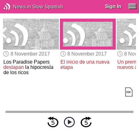
Sign In
News in Slow Spanish
8 November 2017
8 November 2017
8 Nov
Los Paradise Papers
El inicio de una nueva
Un premio
destapan
la hipocresía
etapa
nuevos á
de los ricos