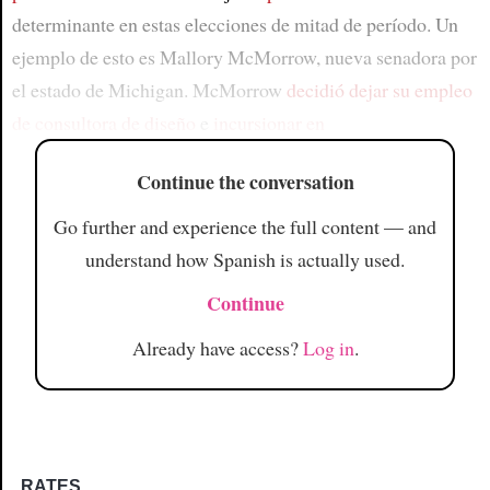
determinante en estas elecciones de mitad de período. Un
ejemplo de esto es Mallory McMorrow, nueva senadora por
el estado de Michigan. McMorrow
decidió dejar su empleo
de consultora de diseño
e
incursionar en
Continue the conversation
Go further and experience the full content — and
understand how Spanish is actually used.
Continue
Already have access?
Log in
.
RATES