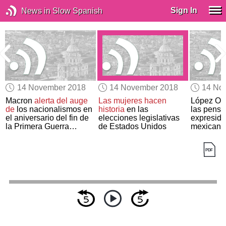
Sign In
News in Slow Spanish
14 November 2018
14 November 2018
14 No
a
Macron
alerta del auge
Las mujeres hacen
López Ob
de
los nacionalismos en
historia
en las
las pensi
el aniversario del fin de
elecciones legislativas
expreside
la Primera Guerra
de Estados Unidos
mexicano
Mundial