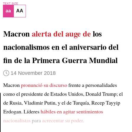
TEXT SIZE
aa
AA
Macron
alerta del auge de
los
nacionalismos en el aniversario del
fin de la Primera Guerra Mundial
14 November 2018
Macron
pronunció su discurso
frente a personalidades
como el presidente de Estados Unidos, Donald Trump; el
de Rusia, Vladimir Putin, y el de Turquía, Recep Tayyip
Article
Erdogan. Líderes
hábiles en agitar sentimientos
nacionalistas
para
acrecentar su poder
.