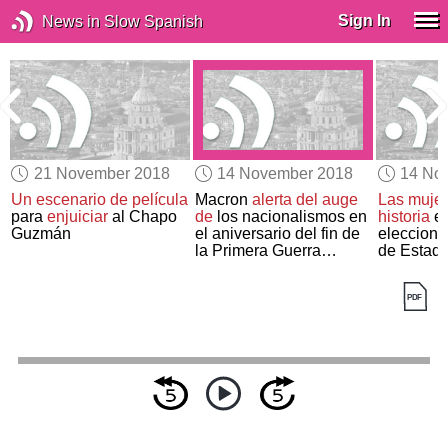
Sign In
News in Slow Spanish
21 November 2018
14 November 2018
14 No
Un escenario de película
Macron
alerta del auge
Las muje
para
enjuiciar
al Chapo
de
los nacionalismos en
historia
en
Guzmán
el aniversario del fin de
elecciones
la Primera Guerra
de Estad
Mundial