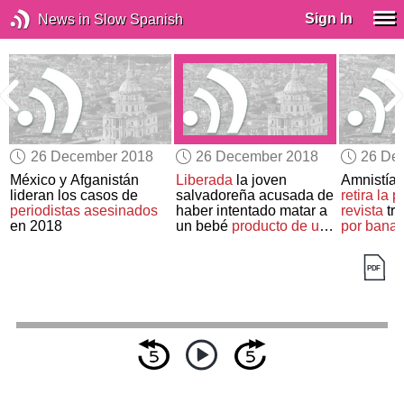
Sign In
News in Slow Spanish
26 December 2018
26 December 2018
26 De
México y Afganistán
Liberada
la joven
Amnistía 
lideran los casos de
salvadoreña acusada de
retira la 
periodistas asesinados
haber intentado matar a
revista
tra
en 2018
un bebé
producto de una
por banal
violación
los refug