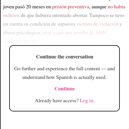
joven pasó 20 meses en
prisión preventiva
, aunque
no había
indicios
de que hubiera intentado abortar. Tampoco se tuvo
en cuenta su condición de supuesta
víctima de violación
y
abuso psicológico,
pese a que una prueba de ADN
confirmó que su
Continue the conversation
Go further and experience the full content — and
understand how Spanish is actually used.
Continue
Already have access?
Log in
.